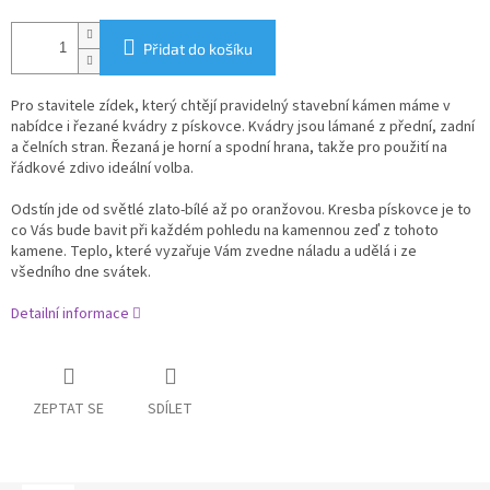
Přidat do košíku
Pro stavitele zídek, který chtějí pravidelný stavební kámen máme v
nabídce i řezané kvádry z pískovce. Kvádry jsou lámané z přední, zadní
a čelních stran. Řezaná je horní a spodní hrana, takže pro použití na
řádkové zdivo ideální volba.
Odstín jde od světlé zlato-bílé až po oranžovou. Kresba pískovce je to
co Vás bude bavit při každém pohledu na kamennou zeď z tohoto
kamene. Teplo, které vyzařuje Vám zvedne náladu a udělá i ze
všedního dne svátek.
Detailní informace
ZEPTAT SE
SDÍLET