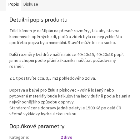
Popis
Diskuze
Detailní popis produktu
Zdící kámen je naštípán na přesné rozměry, tak aby stavba
kamenných opěrných zdí, plotů a zídek byla co nejrychlejší a
spotřeba pojiva byla minimální. Stavět můžete i na sucho.
Další rozměry kvádrů v naší nabídce 40x20x15, 40x20x10 popř.
jsme schopni podle přání zákazníka naštípat požadovaný
rozměr.
Z 1 t postavíte cca. 3,5 m2 pohledového zdiva.
Doprava a balné pro žulu a pískovec - volně ložený nebo
pytlované materiály bude kalkulována individuálně podle balení a
nejvýhodnějšího způsobu dopravy.
Standardní cena dopravy jedné palety je 1500 Kč po celé ČR
včetně vykládky hydraulickou rukou.
Doplňkové parametry
Kategorie
:
Zdivo