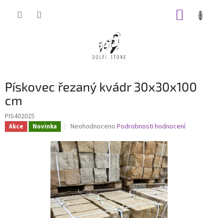
Přejít
NÁKUP
na
obsah
KOŠÍK
Pískovec řezaný kvádr 30x30x100
cm
PIS402025
Průměrné
Neohodnoceno
Podrobnosti hodnocení
Akce
Novinka
hodnocení
produktu
je
0,0
z
5
hvězdiček.