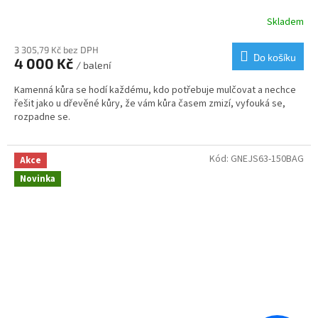
Skladem
Průměrné
hodnocení
produktu
3 305,79 Kč bez DPH
Do košíku
4 000 Kč
je
/ balení
3,6
Kamenná kůra se hodí každému, kdo potřebuje mulčovat a nechce
z
řešit jako u dřevěné kůry, že vám kůra časem zmizí, vyfouká se,
5
rozpadne se.
hvězdiček.
Kód:
GNEJS63-150BAG
Akce
Novinka