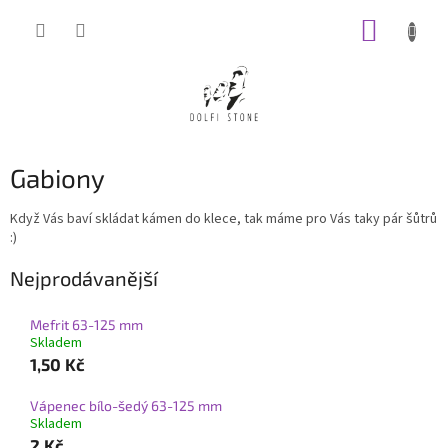
Přejít
NÁKUP
na
obsah
KOŠÍK
Gabiony
Když Vás baví skládat kámen do klece, tak máme pro Vás taky pár šůtrů
:)
Nejprodávanější
Mefrit 63-125 mm
Skladem
1,50 Kč
Vápenec bílo-šedý 63-125 mm
Skladem
2 Kč