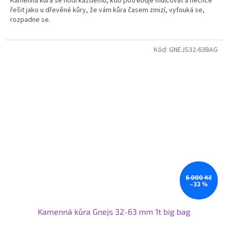
Kamenná kůra se hodí každému, kdo potřebuje mulčovat a nechce
řešit jako u dřevěné kůry, že vám kůra časem zmizí, vyfouká se,
rozpadne se.
Kód:
GNEJS32-63BAG
6 000 Kč
–33 %
Kamenná kůra Gnejs 32-63 mm 1t big bag