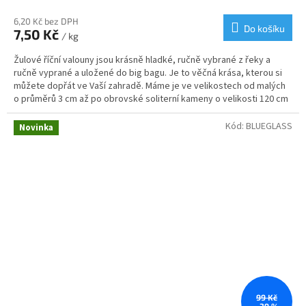
hodnocení
produktu
6,20 Kč bez DPH
Do košíku
7,50 Kč
je
/ kg
3,6
Žulové říční valouny jsou krásně hladké, ručně vybrané z řeky a
z
ručně vyprané a uložené do big bagu. Je to věčná krása, kterou si
5
můžete dopřát ve Vaší zahradě. Máme je ve velikostech od malých
hvězdiček.
o průměrů 3 cm až po obrovské soliterní kameny o velikosti 120 cm
a váze až 450 kg. Podívejte se do galerie a nechte se inspirovat, jak
kombinovat různé velikosti, tak aby jste si doma na zahradě
Kód:
BLUEGLASS
Novinka
vytvořili svoje vlastní suché nebo mokré říční koryto, které bude
ozdobou a dominantou.
99 Kč
–39 %