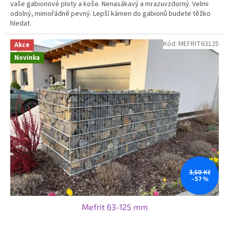
vaše gabionové ploty a koše. Nenasákavý a mrazuvzdorný. Velmi
5
odolný, mimořádně pevný. Lepší kámen do gabionů budete těžko
hvězdiček.
hledat.
Kód:
MEFRIT63125
Akce
Novinka
3,50 Kč
–57 %
Mefrit 63-125 mm