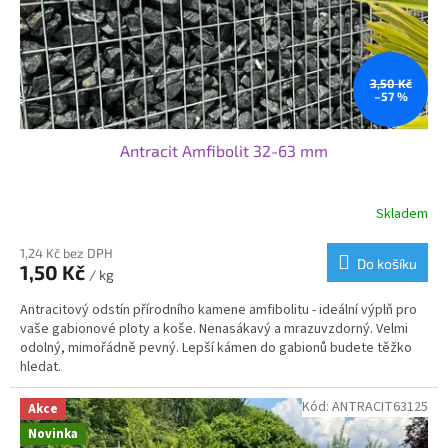
u
k
t
ů
3,50 Kč
–57 %
Antracit Amfibolit 32-63 mm
Skladem
Průměrné
hodnocení
produktu
1,24 Kč bez DPH
Do košíku
1,50 Kč
je
/ kg
3,5
Antracitový odstín přírodního kamene amfibolitu - ideální výplň pro
z
vaše gabionové ploty a koše. Nenasákavý a mrazuvzdorný. Velmi
5
odolný, mimořádně pevný. Lepší kámen do gabionů budete těžko
hvězdiček.
hledat.
Kód:
ANTRACIT63125
Akce
Novinka