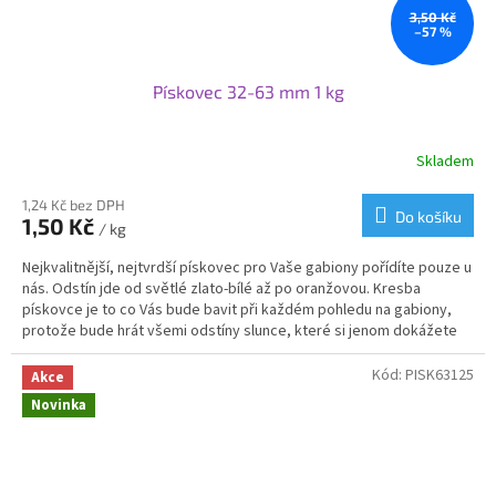
3,50 Kč
–57 %
Pískovec 32-63 mm 1 kg
Skladem
1,24 Kč bez DPH
Do košíku
1,50 Kč
/ kg
Nejkvalitnější, nejtvrdší pískovec pro Vaše gabiony pořídíte pouze u
nás. Odstín jde od světlé zlato-bílé až po oranžovou. Kresba
pískovce je to co Vás bude bavit při každém pohledu na gabiony,
protože bude hrát všemi odstíny slunce, které si jenom dokážete
představit. Teplo, které vyzařuje Vám zvedne náladu a udělá i ze
všedního dne svátek.
Kód:
PISK63125
Akce
Novinka
V této frakci se mohou objevit i další exotické druhy kamene,
protože drcení kameniva probíhá společně pro více kamenických
firem najednou. Můžete tak v dodaném kamenu objevit žulu,
křemenec nebo nějaký exotický kámen jako mramor, travertin nebo