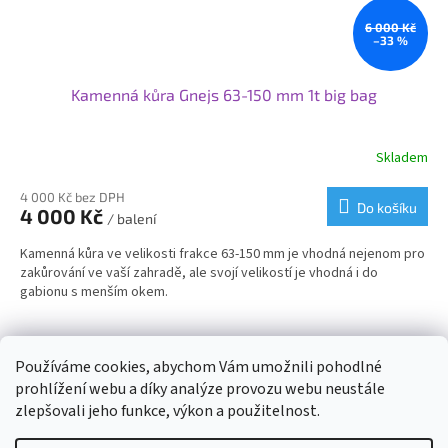
6 000 Kč
–33 %
Kamenná kůra Gnejs 63-150 mm 1t big bag
Skladem
4 000 Kč bez DPH
Do košíku
4 000 Kč
/ balení
Kamenná kůra ve velikosti frakce 63-150 mm je vhodná nejenom pro
zakůrování ve vaší zahradě, ale svojí velikostí je vhodná i do
gabionu s menším okem.
15
položek celkem
Používáme cookies, abychom Vám umožnili pohodlné
O
v
prohlížení webu a díky analýze provozu webu neustále
l
Z
zlepšovali jeho funkce, výkon a použitelnost.
á
á
d