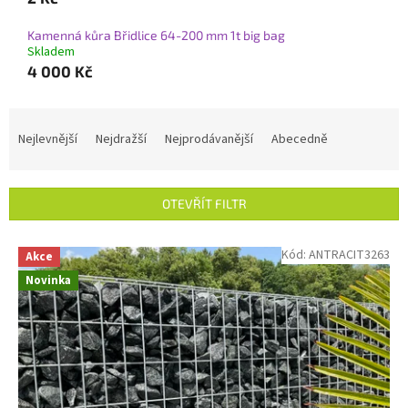
Kamenná kůra Břidlice 64-200 mm 1t big bag
Skladem
4 000 Kč
Ř
a
Nejlevnější
Nejdražší
Nejprodávanější
Abecedně
z
e
n
OTEVŘÍT FILTR
í
p
V
Kód:
ANTRACIT3263
r
Akce
ý
o
Novinka
p
d
i
u
s
k
p
t
r
ů
o
d