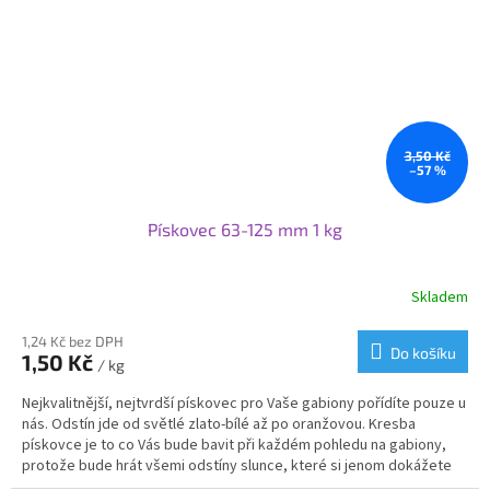
tuf.
3,50 Kč
–57 %
Pískovec 63-125 mm 1 kg
Skladem
Průměrné
hodnocení
produktu
1,24 Kč bez DPH
Do košíku
1,50 Kč
je
/ kg
3,0
Nejkvalitnější, nejtvrdší pískovec pro Vaše gabiony pořídíte pouze u
z
nás. Odstín jde od světlé zlato-bílé až po oranžovou. Kresba
5
pískovce je to co Vás bude bavit při každém pohledu na gabiony,
hvězdiček.
protože bude hrát všemi odstíny slunce, které si jenom dokážete
představit. Teplo, které vyzařuje Vám zvedne náladu a udělá i ze