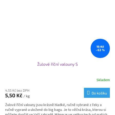
15 Kč
–63 %
Žulové říční valouny S
Skladem
Průměrné
hodnocení
produktu
4,55 Kč bez DPH
Do košíku
5,50 Kč
je
/ kg
3,6
Žulové říční valouny jsou krásně hladké, ručně vybrané z řeky a
z
ručně vyprané a uložené do big bagu. Je to věčná krása, kterou si
5
můžete dopřát ve Vaší zahradě. Máme je ve velikostech od malých
hvězdiček.