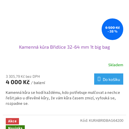
6 500 Kč
–38 %
Kamenná kůra Břidlice 32-64 mm 1t big bag
Skladem
Průměrné
hodnocení
produktu
3 305,79 Kč bez DPH
Do košíku
4 000 Kč
je
/ balení
3,0
Kamenná kůra se hodí každému, kdo potřebuje mulčovat a nechce
z
řešit jako u dřevěné kůry, že vám kůra časem zmizí, vyfouká se,
5
rozpadne se.
hvězdiček.
Kód:
KURABRIDBAG64200
Akce
Novinka