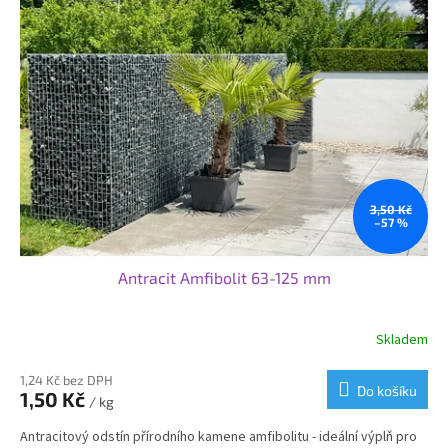
3,50 Kč
–57 %
Antracit Amfibolit 63-125 mm
Skladem
Průměrné
hodnocení
produktu
1,24 Kč bez DPH
Do košíku
1,50 Kč
je
/ kg
3,8
Antracitový odstín přírodního kamene amfibolitu - ideální výplň pro
z