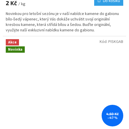
Do košíku
2 Kč
/ kg
Novinkou pro letošní sezónu je v naší nabídce kamene do gabionu
bílo-šedý vápenec, který Vás dokáže uchvátit svojí originální
kresbou kamene, která střídá bílou a šedou. Buďte originální,
využijte naší exkluzivní nabídku kamene do gabionu.
Kód:
PISKGAB
Akce
Novinka
4,60 Kč
–47 %