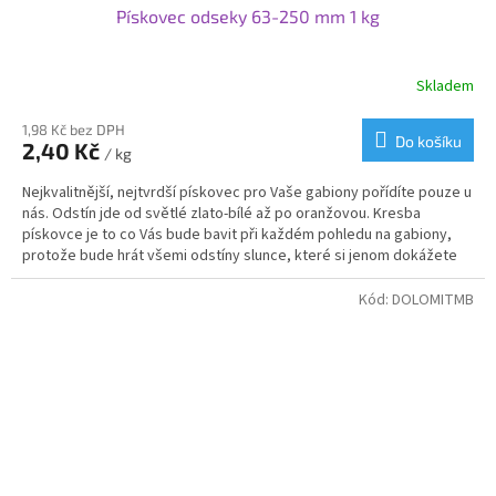
Pískovec odseky 63-250 mm 1 kg
Skladem
Průměrné
hodnocení
produktu
1,98 Kč bez DPH
Do košíku
2,40 Kč
je
/ kg
4,1
Nejkvalitnější, nejtvrdší pískovec pro Vaše gabiony pořídíte pouze u
z
nás. Odstín jde od světlé zlato-bílé až po oranžovou. Kresba
5
pískovce je to co Vás bude bavit při každém pohledu na gabiony,
hvězdiček.
protože bude hrát všemi odstíny slunce, které si jenom dokážete
představit. Teplo, které vyzařuje Vám zvedne náladu a udělá i ze
všedního dne svátek.
Kód:
DOLOMITMB