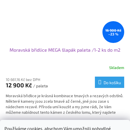
16 900 Kč
–23 %
Moravská břidlice MEGA šlapák paleta /1-2 ks do m2
Skladem
10 661,16 Kč bez DPH
Do košíku
12 900 Kč
/ paleta
Moravská břidlice je krásná kombinace tmavých a rezavých odstínů.
Některé kameny jsou zcela tmavé až černé, jiné jsou zase s
nádechem rezavé. Příroda umí kouzlit a my jsme rádi, že Vám
můžeme nabídnout tento kámen z českého lomu, který najdete
exkluzivně jenom u nás a nikde jinde. Síla kamene je u MEGA šlapáků
8-10 cm, někdy i víc, když se zrovna zadaří. Jsou to jedny z
5
položek celkem
O
Používáme cookies, abychom Vám umožnili pohodlné
nejsilnějších šlapáků v naší nabídce.