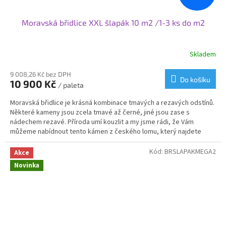
Moravská břidlice XXL šlapák 10 m2 /1-3 ks do m2
Skladem
Průměrné
hodnocení
produktu
9 008,26 Kč bez DPH
Do košíku
10 900 Kč
je
/ paleta
3,6
Moravská břidlice je krásná kombinace tmavých a rezavých odstínů.
z
Některé kameny jsou zcela tmavé až černé, jiné jsou zase s
5
nádechem rezavé. Příroda umí kouzlit a my jsme rádi, že Vám
hvězdiček.
můžeme nabídnout tento kámen z českého lomu, který najdete
exkluzivně jenom u nás a nikde jinde. Síla kamene je u šlapáků
úžasných 5-6 cm, někdy i víc, když se zrovna zadaří. Jsou to jedny z
Kód:
BRSLAPAKMEGA2
Akce
nejsilnějších šlapáků v naší nabídce.
Novinka