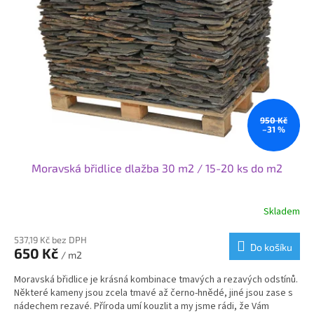
950 Kč
–31 %
Moravská břidlice dlažba 30 m2 / 15-20 ks do m2
Skladem
Průměrné
hodnocení
produktu
537,19 Kč bez DPH
Do košíku
650 Kč
je
/ m2
3,7
Moravská břidlice je krásná kombinace tmavých a rezavých odstínů.
z
Některé kameny jsou zcela tmavé až černo-hnědé, jiné jsou zase s
5
nádechem rezavé. Příroda umí kouzlit a my jsme rádi, že Vám
hvězdiček.