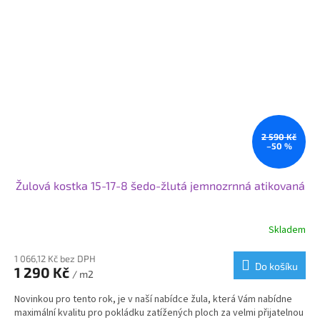
Samozřejmě vyrábíme i rádiusové - nájezdové - náběhové
nebo přechodové obrubníky v navazujících velikostech.
Pokud potřebujete nestandardní rozměr obrubníku nebo
jeho opracování obraťte se na nás a my Vám připravíme
nabídku na míru.
Pro větší projekty nabízíme individuální ceny a podmínky.
Svoje využití najdou obrubníky od nás při nové výstavbě nebo
rekonstrukci komunikací nebo v zahradní architektuře.
2 590 Kč
–50 %
Žulová kostka 15-17-8 šedo-žlutá jemnozrnná atikovaná
Skladem
1 066,12 Kč bez DPH
Do košíku
1 290 Kč
/ m2
Novinkou pro tento rok, je v naší nabídce žula, která Vám nabídne
maximální kvalitu pro pokládku zatížených ploch za velmi přijatelnou