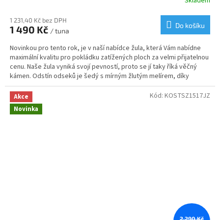
Skladem
Průměrné
hodnocení
produktu
1 231,40 Kč bez DPH
Do košíku
1 490 Kč
je
/ tuna
3,6
Novinkou pro tento rok, je v naší nabídce žula, která Vám nabídne
z
maximální kvalitu pro pokládku zatížených ploch za velmi přijatelnou
5
cenu. Naše žula vyniká svojí pevností, proto se jí taky říká věčný
hvězdiček.
kámen. Odstín odseků je šedý s mírným žlutým melírem, díky
kterému Vám vznikne krásná mozaika. Svoje využití najdou odseky
od nás na příjezdových cestách, cestičkách, garážových stání nebo
Kód:
KOSTSZ1517JZ
Akce
v zahradní architektuře.
Novinka
2 290 Kč