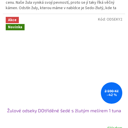
cenu. Naše žula vyniká svojí pevností, proto se jí taky říká věčný
kámen.
Odstín žuly, kterou máme v nabídce je šedo-žlutý, kde ta
žlutá je zastoupená v poměru 50:50, díky kterému Vám vznikne
krásná mozaika.
Svoje využití najde žulová kostka od nás na
Kód:
ODSEKY2
Akce
příjezdových cestách, cestičkách, garážových stání nebo v zahradní
Novinka
architektuře.
2 590 Kč
–42 %
Žulové odseky DOtříděné šedé s žlutým melírem 1 tuna