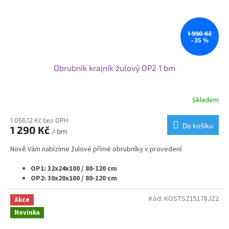
1 990 Kč
–35 %
Obrubník krajník žulový OP2 1 bm
Skladem
1 066,12 Kč bez DPH
Do košíku
1 290 Kč
/ bm
Nově Vám nabízíme žulové přímé obrubníky v provedení:
OP1: 32x24x100 / 80-120 cm
OP2: 30x20x100 / 80-120 cm
OP3: 25x20x100 / 80-120 cm
OP4: 20x25x100 / 80-120 cm
Kód:
KOSTSZ15178JZ2
Akce
OP5: 20x20x100 / 80-120 cm
Novinka
OP6: 15x25x100 / 80-120 cm
OP7: 12x25x100 / 80-120 cm