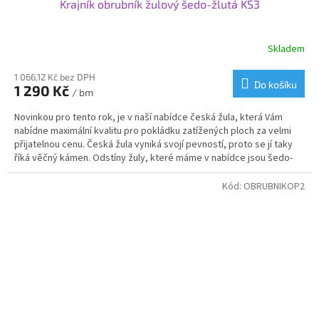
Krajník obrubník žulový šedo-žlutá KS3
Skladem
Průměrné
hodnocení
produktu
1 066,12 Kč bez DPH
Do košíku
1 290 Kč
je
/ bm
4,5
Novinkou pro tento rok, je v naší nabídce česká žula, která Vám
z
nabídne maximální kvalitu pro pokládku zatížených ploch za velmi
5
přijatelnou cenu. Česká žula vyniká svojí pevností, proto se jí taky
hvězdiček.
říká věčný kámen. Odstíny žuly, které máme v nabídce jsou šedo-
žlutá, kde ta žlutá je formou melíru, díky kterému Vám vznikne
krásná mozaika. Svoje využití najdou krajníky od nás na příjezdových
Kód:
OBRUBNIKOP2
cestách, cestičkách, garážových stání nebo v zahradní
architektuře.