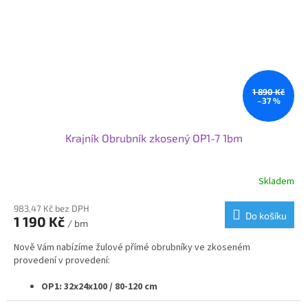
Pokud potřebujete nestandardní rozměr obrubníku nebo
jeho opracování obraťte se na nás a my Vám připravíme
nabídku na míru.
Pro větší projekty nabízíme individuální ceny a podmínky.
Svoje využití najdou obrubníky od nás při nové výstavbě nebo
rekonstrukci komunikací nebo v zahradní architektuře.
1 890 Kč
–37 %
Krajník Obrubník zkosený OP1-7 1bm
Skladem
983,47 Kč bez DPH
Do košíku
1 190 Kč
/ bm
Nově Vám nabízíme žulové přímé obrubníky ve zkoseném
provedení v provedení:
OP1: 32x24x100 / 80-120 cm
OP2: 30x20x100 / 80-120 cm