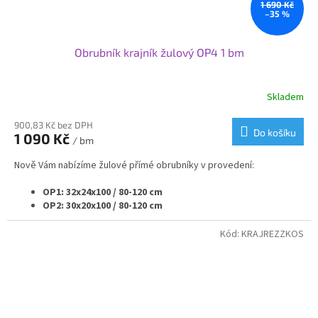
1 690 Kč
–35 %
Obrubník krajník žulový OP4 1 bm
Skladem
900,83 Kč bez DPH
Do košíku
1 090 Kč
/ bm
Nově Vám nabízíme žulové přímé obrubníky v provedení:
OP1: 32x24x100 / 80-120 cm
OP2: 30x20x100 / 80-120 cm
OP3: 25x20x100 / 80-120 cm
OP4: 20x25x100 / 80-120 cm
Kód:
KRAJREZZKOS
OP5: 20x20x100 / 80-120 cm
OP6: 15x25x100 / 80-120 cm
OP7: 12x25x100 / 80-120 cm
Samozřejmě vyrábíme i rádiusové - nájezdové - náběhové
nebo přechodové obrubníky v navazujících velikostech.