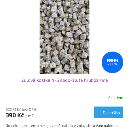
590 Kč
–33 %
Žulová kostka 4-6 šedo-žlutá hrubozrnná
Skladem
Průměrné
hodnocení
produktu
322,31 Kč bez DPH
Do košíku
390 Kč
je
/ m2
3,7
Novinkou pro tento rok, je v naší nabídce žula, která Vám nabídne
z