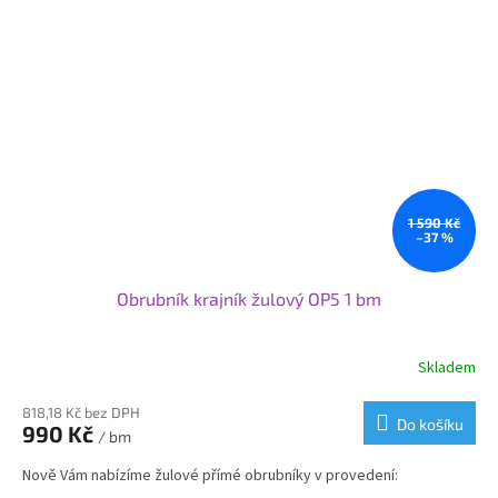
OP7: 12x25x100 / 80-120 cm
Samozřejmě vyrábíme i rádiusové - nájezdové - náběhové
nebo přechodové obrubníky v navazujících velikostech.
Pokud potřebujete nestandardní rozměr obrubníku nebo
jeho opracování obraťte se na nás a my Vám připravíme
nabídku na míru.
Pro větší projekty nabízíme individuální ceny a podmínky.
Svoje využití najdou obrubníky od nás při nové výstavbě nebo
rekonstrukci komunikací nebo v zahradní architektuře.
1 590 Kč
–37 %
Obrubník krajník žulový OP5 1 bm
Skladem
818,18 Kč bez DPH
Do košíku
990 Kč
/ bm
Nově Vám nabízíme žulové přímé obrubníky v provedení: