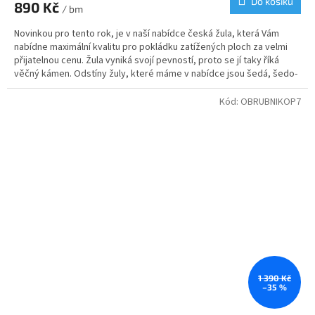
Do košíku
890 Kč
je
/ bm
3,0
Novinkou pro tento rok, je v naší nabídce česká žula, která Vám
z
nabídne maximální kvalitu pro pokládku zatížených ploch za velmi
5
přijatelnou cenu. Žula vyniká svojí pevností, proto se jí taky říká
hvězdiček.
věčný kámen.
Odstíny žuly, které máme v nabídce jsou šedá, šedo-
žlutá a nově i žlutá. Svoje využití najdou krajníky od nás na
příjezdových cestách, cestičkách, garážových stání nebo v zahradní
Kód:
OBRUBNIKOP7
architektuře.
1 390 Kč
–35 %