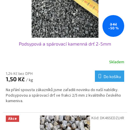
u
k
t
ů
3 Kč
–50 %
Podsypová a spárovací kamenná drť 2-5mm
Skladem
Průměrné
hodnocení
produktu
1,24 Kč bez DPH
Do košíku
1,50 Kč
je
/ kg
3,3
Na přání spousta zákazníků jsme zařadili novinku do naší nabídky.
z
Podsypovou a spárovací drť ve frakci 2/5 mm z kvalitního českého
5
kameniva.
hvězdiček.
Kód:
DK46SEDZLHR
Akce