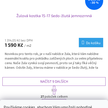
–30 %
Žulová kostka 15-17 šedo-žlutá jemnozrnná
Průměrné
hodnocení
produktu
1 314,05 Kč bez DPH
Do košíku
1 590 Kč
je
/ m2
3,9
Novinkou pro tento rok, je v naší nabídce žula, která Vám nabídne
z
maximální kvalitu pro pokládku zatížených ploch za velmi přijatelnou
5
cenu. Naše žula vyniká svojí pevností, proto se jí taky říká věčný
hvězdiček.
kámen.
Odstín žuly, kterou máme v nabídce je šedo-žlutý, kde ta
žlutá je zastoupená v poměru 50:50, díky kterému Vám vznikne
krásná mozaika.
Svoje využití najde žulová kostka od nás na
příjezdových cestách, cestičkách, garážových stání nebo v zahradní
NAČÍST 9 DALŠÍCH
architektuře.
S
1
2
t
O
r
27
položek celkem
v
á
l
NAHORU
n
Používáme cookies, abychom Vám umožnili pohodlné