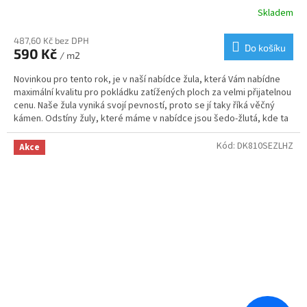
Skladem
487,60 Kč bez DPH
Do košíku
590 Kč
/ m2
Novinkou pro tento rok, je v naší nabídce žula, která Vám nabídne
maximální kvalitu pro pokládku zatížených ploch za velmi přijatelnou
cenu. Naše žula vyniká svojí pevností, proto se jí taky říká věčný
kámen. Odstíny žuly, které máme v nabídce jsou šedo-žlutá, kde ta
žlutá je formou melíru, díky kterému Vám vznikne krásná mozaika.
Svoje využití najde žulová kostka od nás na příjezdových cestách,
Kód:
DK810SEZLHZ
Akce
cestičkách, garážových stání nebo v zahradní architektuře.