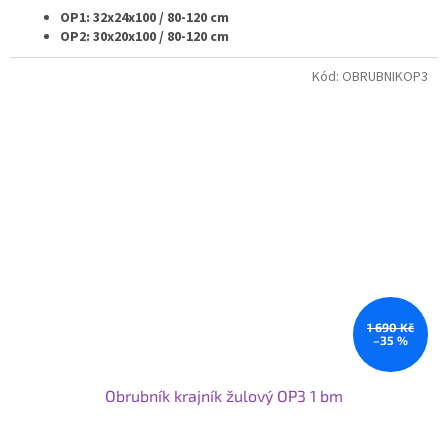
OP1: 32x24x100 / 80-120 cm
OP2: 30x20x100 / 80-120 cm
OP3: 25x20x100 / 80-120 cm
OP4: 20x25x100 / 80-120 cm
Kód:
OBRUBNIKOP3
OP5: 20x20x100 / 80-120 cm
OP6: 15x25x100 / 80-120 cm
OP7: 12x25x100 / 80-120 cm
Samozřejmě vyrábíme i rádiusové - nájezdové - náběhové
nebo přechodové obrubníky v navazujících velikostech.
Pokud potřebujete nestandardní rozměr obrubníku nebo
jeho opracování obraťte se na nás a my Vám připravíme
nabídku na míru.
Pro větší projekty nabízíme individuální ceny a podmínky.
Svoje využití najdou obrubníky od nás při nové výstavbě nebo
rekonstrukci komunikací nebo v zahradní architektuře.
1 690 Kč
–35 %
Obrubník krajník žulový OP3 1 bm