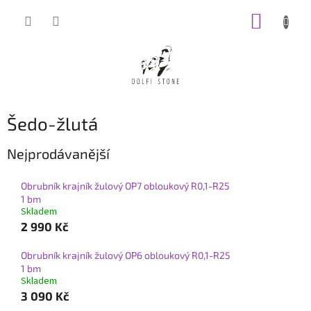
Přejít
NÁKUP
na
obsah
KOŠÍK
Šedo-žlutá
Nejprodávanější
Obrubník krajník žulový OP7 obloukový R0,1-R25
1 bm
Skladem
2 990 Kč
Obrubník krajník žulový OP6 obloukový R0,1-R25
1 bm
Skladem
3 090 Kč