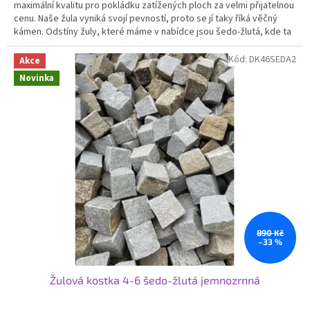
maximální kvalitu pro pokládku zatížených ploch za velmi přijatelnou
5
cenu. Naše žula vyniká svojí pevností, proto se jí taky říká věčný
hvězdiček.
kámen. Odstíny žuly, které máme v nabídce jsou šedo-žlutá, kde ta
žlutá je formou melíru, díky kterému Vám vznikne krásná mozaika.
Svoje využití najde žulová kostka od nás na příjezdových cestách,
Kód:
DK46SEDA2
Akce
cestičkách, garážových stání nebo v zahradní architektuře.
Novinka
890 Kč
–33 %
Žulová kostka 4-6 šedo-žlutá jemnozrnná