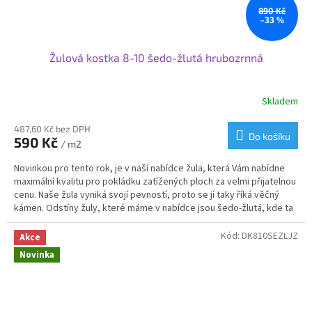
890 Kč
–33 %
Žulová kostka 8-10 šedo-žlutá hrubozrnná
Skladem
Průměrné
hodnocení
produktu
487,60 Kč bez DPH
Do košíku
590 Kč
je
/ m2
3,4
Novinkou pro tento rok, je v naší nabídce žula, která Vám nabídne
z
maximální kvalitu pro pokládku zatížených ploch za velmi přijatelnou
5
cenu. Naše žula vyniká svojí pevností, proto se jí taky říká věčný
hvězdiček.
kámen. Odstíny žuly, které máme v nabídce jsou šedo-žlutá, kde ta
žlutá je formou melíru, díky kterému Vám vznikne krásná mozaika.
Svoje využití najde žulová kostka od nás na příjezdových cestách,
Kód:
DK810SEZLJZ
Akce
cestičkách, garážových stání nebo v zahradní architektuře.
Novinka