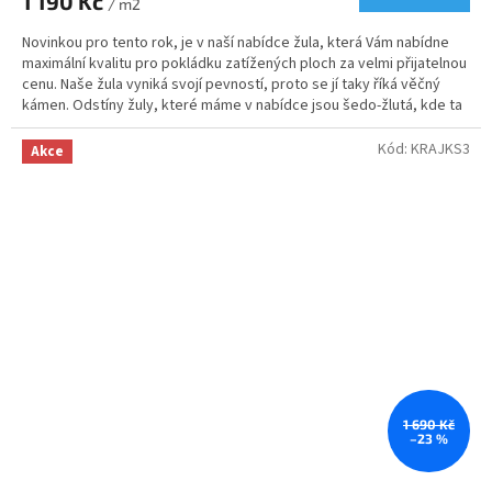
1 190 Kč
/ m2
Novinkou pro tento rok, je v naší nabídce žula, která Vám nabídne
maximální kvalitu pro pokládku zatížených ploch za velmi přijatelnou
cenu. Naše žula vyniká svojí pevností, proto se jí taky říká věčný
kámen. Odstíny žuly, které máme v nabídce jsou šedo-žlutá, kde ta
žlutá je formou melíru, díky kterému Vám vznikne krásná mozaika.
Svoje využití najde žulová kostka od nás na příjezdových cestách,
Kód:
KRAJKS3
Akce
cestičkách, garážových stání nebo v zahradní architektuře.
1 690 Kč
–23 %