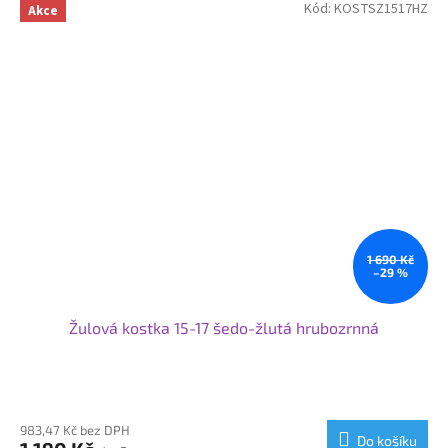
OP3: 25x20x100 / 80-120 cm
Kód:
KOSTSZ1517HZ
Akce
OP4: 20x25x100 / 80-120 cm
OP5: 20x20x100 / 80-120 cm
OP6: 15x25x100 / 80-120 cm
OP7: 12x25x100 / 80-120 cm
Samozřejmě vyrábíme i rádiusové - nájezdové - náběhové
nebo přechodové obrubníky v navazujících velikostech.
Pokud potřebujete nestandardní rozměr obrubníku nebo
jeho opracování obraťte se na nás a my Vám připravíme
nabídku na míru.
Pro větší projekty nabízíme individuální ceny a podmínky.
Svoje využití najdou obrubníky od nás při nové výstavbě nebo
1 690 Kč
rekonstrukci komunikací nebo v zahradní architektuře.
–29 %
Žulová kostka 15-17 šedo-žlutá hrubozrnná
983,47 Kč bez DPH
Do košíku