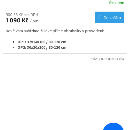
Skladem
900,83 Kč bez DPH
Do košíku
1 090 Kč
/ bm
Nově Vám nabízíme žulové přímé obrubníky v provedení:
OP1: 32x24x100 / 80-120 cm
OP2: 30x20x100 / 80-120 cm
OP3: 25x20x100 / 80-120 cm
OP4: 20x25x100 / 80-120 cm
Kód:
OBRUBNIKOP4
OP5: 20x20x100 / 80-120 cm
OP6: 15x25x100 / 80-120 cm
OP7: 12x25x100 / 80-120 cm
Samozřejmě vyrábíme i rádiusové - nájezdové - náběhové
nebo přechodové obrubníky v navazujících velikostech.
Pokud potřebujete nestandardní rozměr obrubníku nebo
jeho opracování obraťte se na nás a my Vám připravíme
nabídku na míru.
Pro větší projekty nabízíme individuální ceny a podmínky.
Svoje využití najdou obrubníky od nás při nové výstavbě nebo
rekonstrukci komunikací nebo v zahradní architektuře.