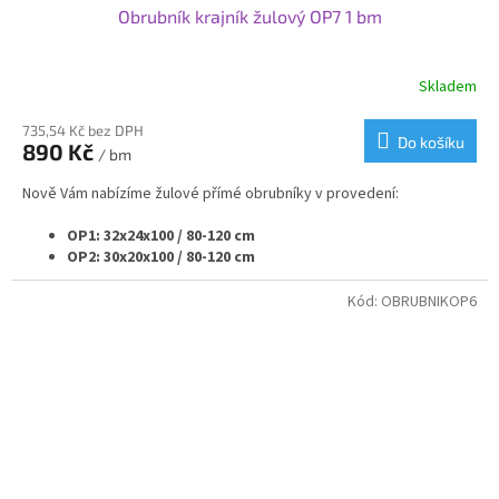
Obrubník krajník žulový OP7 1 bm
Skladem
Průměrné
hodnocení
produktu
735,54 Kč bez DPH
Do košíku
890 Kč
je
/ bm
3,0
Nově Vám nabízíme žulové přímé obrubníky v provedení:
z
5
OP1: 32x24x100 / 80-120 cm
hvězdiček.
OP2: 30x20x100 / 80-120 cm
OP3: 25x20x100 / 80-120 cm
OP4: 20x25x100 / 80-120 cm
Kód:
OBRUBNIKOP6
OP5: 20x20x100 / 80-120 cm
OP6: 15x25x100 / 80-120 cm
OP7: 12x25x100 / 80-120 cm
Samozřejmě vyrábíme i rádiusové - nájezdové - náběhové
nebo přechodové obrubníky v navazujících velikostech.
Pokud potřebujete nestandardní rozměr obrubníku nebo
jeho opracování obraťte se na nás a my Vám připravíme
nabídku na míru.