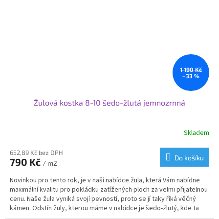
1 190 Kč
–33 %
Žulová kostka 8-10 šedo-žlutá jemnozrnná
Skladem
Průměrné
hodnocení
produktu
652,89 Kč bez DPH
Do košíku
790 Kč
je
/ m2
3,5
Novinkou pro tento rok, je v naší nabídce žula, která Vám nabídne
z
maximální kvalitu pro pokládku zatížených ploch za velmi přijatelnou
5
cenu. Naše žula vyniká svojí pevností, proto se jí taky říká věčný
hvězdiček.
kámen. Odstín žuly, kterou máme v nabídce je šedo-žlutý, kde ta
žlutá je zastoupená v poměru 50:50, díky kterému Vám vznikne