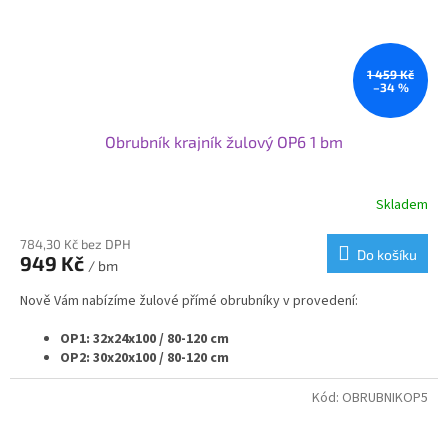
Pro větší projekty nabízíme individuální ceny a podmínky.
Svoje využití najdou obrubníky od nás při nové výstavbě nebo
rekonstrukci komunikací nebo v zahradní architektuře.
1 459 Kč
–34 %
Obrubník krajník žulový OP6 1 bm
Skladem
784,30 Kč bez DPH
Do košíku
949 Kč
/ bm
Nově Vám nabízíme žulové přímé obrubníky v provedení:
OP1: 32x24x100 / 80-120 cm
OP2: 30x20x100 / 80-120 cm
OP3: 25x20x100 / 80-120 cm
OP4: 20x25x100 / 80-120 cm
Kód:
OBRUBNIKOP5
OP5: 20x20x100 / 80-120 cm
OP6: 15x25x100 / 80-120 cm