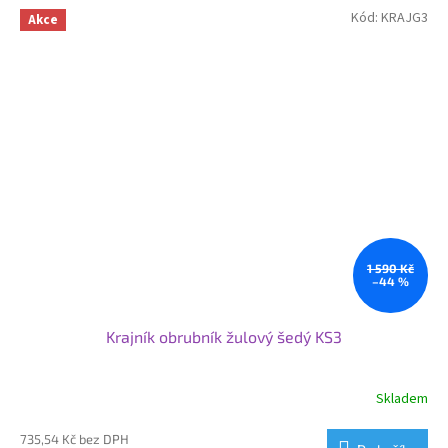
krásná mozaika. Svoje využití najde žulová kostka od nás na
Kód:
KRAJG3
Akce
příjezdových cestách, cestičkách, garážových stání nebo v zahradní
architektuře.
1 590 Kč
–44 %
Krajník obrubník žulový šedý KS3
Skladem
Průměrné
hodnocení
produktu
735,54 Kč bez DPH