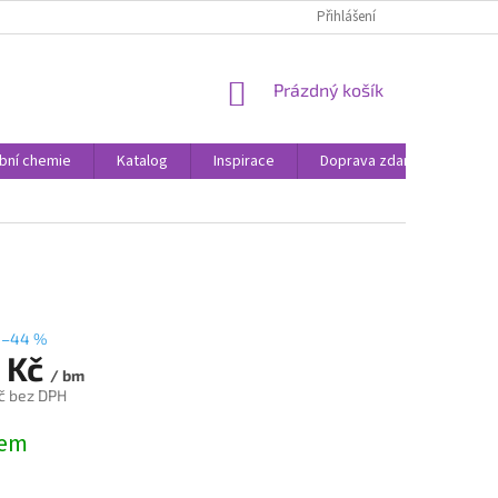
Přihlášení
NÁKUPNÍ
Prázdný košík
KOŠÍK
bní chemie
Katalog
Inspirace
Doprava zdarma
Rea
–44 %
 Kč
/ bm
č bez DPH
dem