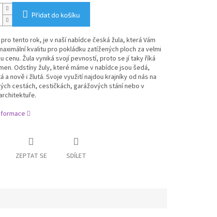
Přidat do košíku
pro tento rok, je v naší nabídce česká žula, která Vám
aximální kvalitu pro pokládku zatížených ploch za velmi
u cenu. Žula vyniká svojí pevností, proto se jí taky říká
ámen.
Odstíny žuly, které máme v nabídce jsou šedá,
á a nově i žlutá. Svoje využití najdou krajníky od nás na
ých cestách, cestičkách, garážových stání nebo v
 architektuře.
informace
ZEPTAT SE
SDÍLET