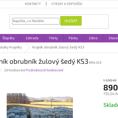
KONTAKTY
OTÁZKY A ODPOVĚDI
HLEDAT
Šlapáky
Zahrada
Filety
Pásky
Zdivo
Stave
báky Krajníky
Krajník obrubník žulový šedý KS3
ník obrubník žulový šedý KS3
KRAJG3
Průměrné
16 hodnocení
Podrobnosti hodnocení
hodnocení
produktu
1 590 Kč
je
890
3,0
735,54 K
z
5
Měrná
Skla
hvězdiček.
cena: