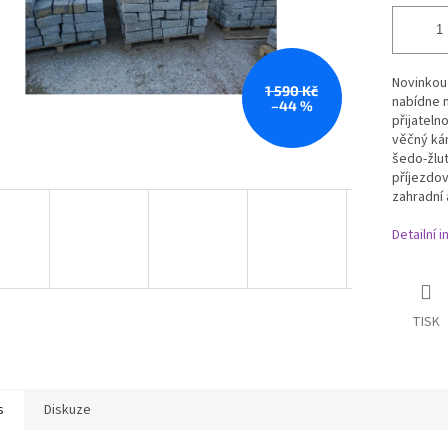
Novinkou 
1 590 Kč
nabídne m
–44 %
přijatelno
věčný k
šedo-žlut
příjezdov
zahradní
Detailní 
TISK
s
Diskuze