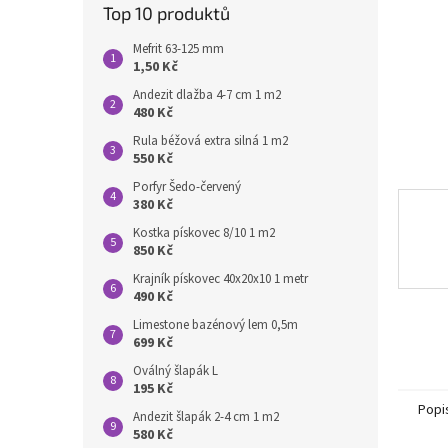
n
Top 10 produktů
e
l
Mefrit 63-125 mm
1,50 Kč
Andezit dlažba 4-7 cm 1 m2
480 Kč
Rula béžová extra silná 1 m2
550 Kč
Porfyr Šedo-červený
380 Kč
Kostka pískovec 8/10 1 m2
850 Kč
Krajník pískovec 40x20x10 1 metr
490 Kč
Limestone bazénový lem 0,5m
699 Kč
Oválný šlapák L
195 Kč
Popi
Andezit šlapák 2-4 cm 1 m2
580 Kč