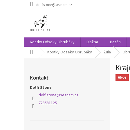
Přejít
dolfistone@seznam.cz
na
obsah
Kostky Odseky Obrubáky
Dlažba
Bazén
Domů
Kostky Odseky Obrubáky
Žula
Obru
P
Kraj
o
s
Kontakt
Akce
t
r
Dolfi Stone
a
dolfistone
@
seznam.cz
n
728581125
n
í
p
a