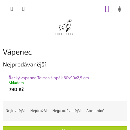
Přejít
NÁKUP
na
obsah
KOŠÍK
Vápenec
Nejprodávanější
Řecký vápenec Tavros šlapák 60x90x2,5 cm
Skladem
790 Kč
Ř
a
Nejlevnější
Nejdražší
Nejprodávanější
Abecedně
z
e
n