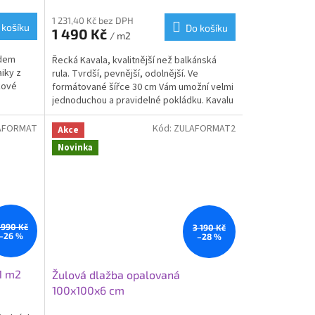
1 231,40 Kč bez DPH
 košíku
Do košíku
1 490 Kč
/ m2
edem
Řecká Kavala, kvalitnější než balkánská
iky z
rula. Tvrdší, pevnější, odolnější. Ve
kové
formátované šířce 30 cm Vám umožní velmi
jednoduchou a pravidelné pokládku. Kavalu
í na
můžete usadit do pískovo-štěrkového
lože, nivelační malty nebo čerstvého
AFORMAT
Kód:
ZULAFORMAT2
Akce
betonu.
Novinka
zené
u.
 990 Kč
3 190 Kč
–26 %
–28 %
1 m2
Žulová dlažba opalovaná
100x100x6 cm