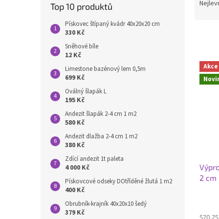
n
a
Nejlev
Top 10 produktů
e
z
l
e
Pískovec štípaný kvádr 40x20x20 cm
330 Kč
n
í
Sněhové bíle
12 Kč
p
V
r
Akce
Limestone bazénový lem 0,5m
ý
o
699 Kč
Novi
p
d
Oválný šlapák L
i
u
195 Kč
s
k
p
Andezit šlapák 2-4 cm 1 m2
t
580 Kč
r
ů
o
Andezit dlažba 2-4 cm 1 m2
380 Kč
d
u
Zdící andezit 1t paleta
Výpr
4 000 Kč
k
2 cm 
t
Pískovcové odseky DOtříděné žlutá 1 m2
ů
400 Kč
Obrubník-krajník 40x20x10 šedý
379 Kč
570,25