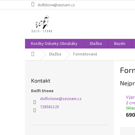
Přejít
dolfistone@seznam.cz
na
obsah
Kostky Odseky Obrubáky
Dlažba
Bazén
Domů
Dlažba
Formátovaná
P
For
o
s
Kontakt
Nejpr
t
r
Dolfi Stone
a
Výpr
dolfistone
@
seznam.cz
n
2 cm
728581125
Skla
n
690
í
p
a
Ř