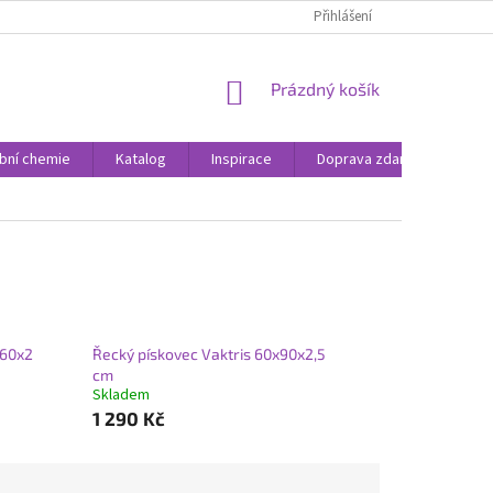
Přihlášení
NÁKUPNÍ
Prázdný košík
KOŠÍK
bní chemie
Katalog
Inspirace
Doprava zdarma
Rea
x60x2
Řecký pískovec Vaktris 60x90x2,5
cm
Skladem
1 290 Kč