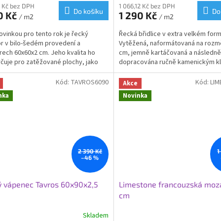
 Kč bez DPH
1 066,12 Kč bez DPH
Do košíku
Do
0 Kč
1 290 Kč
/ m2
/ m2
novinkou pro tento rok je řecký
Řecká břidlice v extra velkém form
 v bilo-šedém provedení a
Vytěžená, naformátovaná na rozm
ech 60x60x2 cm. Jeho kvalita ho
cm, jemně kartáčovaná a následně
čuje pro zatěžované plochy, jako
dopracována ručně kamenickým k
azény, terasy a pergoly. Kvalitou a
Vám přináší exkluzivní a luxusní mat
ivním vzhledem Vám bude dělat
Vašeho projektu. Její kvalita ji pře
Kód:
TAVROS6090
Kód:
LIM
Akce
 po desetiletí. Uranos se neztratí v
pro zatěžované plochy, jako jsou 
nka
Novinka
ru ani v interiéru. Jeho
pergoly, zahradní nášlapy, fasádní
zdornost Vám dovolí jeho využití
obklady. Pokládka do betonu, ště
ezení kdykoliv si bude přát.
na terče a lepidlo. Zadní strana je
drážkovaná. Prodej možný i po ku
2 390 Kč
1
–46 %
 vápenec Tavros 60x90x2,5
Limestone francouzská moz
cm
Skladem