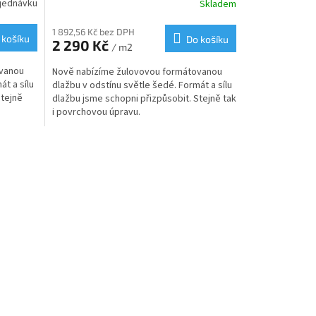
jednávku
Skladem
1 892,56 Kč bez DPH
 košíku
Do košíku
2 290 Kč
/ m2
ovanou
Nově nabízíme žulovovou formátovanou
át a sílu
dlažbu v odstínu světle šedé. Formát a sílu
Stejně
dlažbu jsme schopni přizpůsobit. Stejně tak
i povrchovou úpravu.