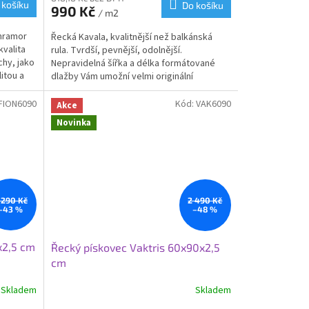
 košíku
Do košíku
990 Kč
/ m2
 mramor
Řecká Kavala, kvalitnější než balkánská
valita
rula. Tvrdší, pevnější, odolnější.
hy, jako
Nepravidelná šířka a délka formátované
itou a
dlažby Vám umožní velmi originální
ělat
pokládku. Kavalu můžete usadit do
me v
pískovo-štěrkového lože, nivelační malty
FION6090
Kód:
VAK6090
Akce
dním
nebo čerstvého betonu.
Novinka
lažbě
utné
 290 Kč
2 490 Kč
–43 %
–48 %
x2,5 cm
Řecký pískovec Vaktris 60x90x2,5
cm
Skladem
Skladem