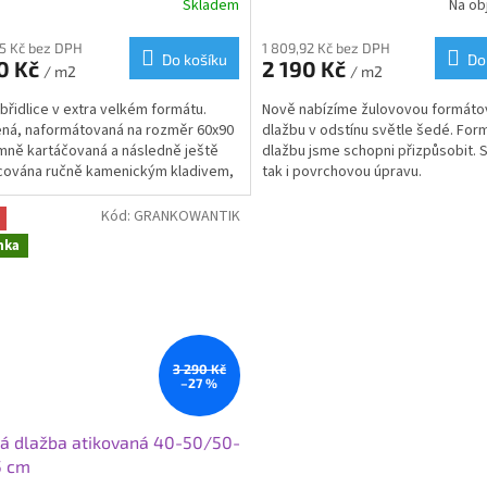
Skladem
Na ob
Průměrné
hodnocení
produktu
05 Kč bez DPH
1 809,92 Kč bez DPH
Do košíku
Do
0 Kč
2 190 Kč
je
/ m2
/ m2
3,8
břidlice v extra velkém formátu.
Nově nabízíme žulovovou formát
z
ná, naformátovaná na rozměr 60x90
dlažbu v odstínu světle šedé. Form
5
mně kartáčovaná a následně ještě
dlažbu jsme schopni přizpůsobit. 
hvězdiček.
cována ručně kamenickým kladivem,
tak i povrchovou úpravu.
ináší exkluzivní a luxusní materiál do
projektu. Její kvalita ji předurčuje
Kód:
GRANKOWANTIK
těžované plochy, jako jsou terasy,
nka
y, zahradní nášlapy, fasádní
y. Pokládka do betonu, štěrku nebo
e a lepidlo. Zadní strana je
vaná. Prodej možný i po kusech.
3 290 Kč
–27 %
á dlažba atikovaná 40-50/50-
5 cm