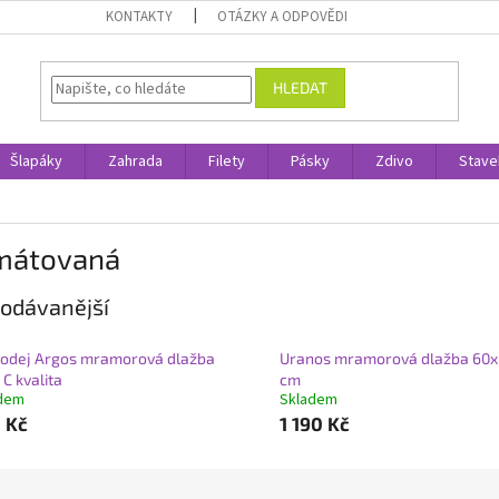
KONTAKTY
OTÁZKY A ODPOVĚDI
HLEDAT
Šlapáky
Zahrada
Filety
Pásky
Zdivo
Stave
mátovaná
odávanější
odej Argos mramorová dlažba
Uranos mramorová dlažba 60
 C kvalita
cm
dem
Skladem
 Kč
1 190 Kč