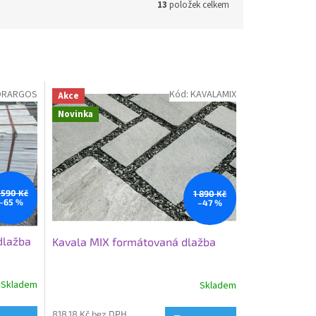
13
položek celkem
ORARGOS
Kód:
KAVALAMIX
Akce
Novinka
 590 Kč
1 890 Kč
–65 %
–47 %
dlažba
Kavala MIX formátovaná dlažba
Skladem
Skladem
818,18 Kč bez DPH