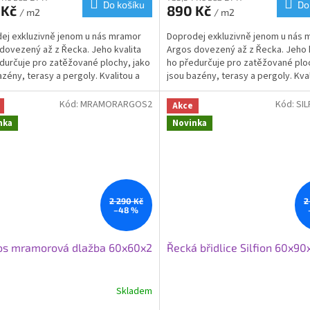
Do košíku
Do
 Kč
890 Kč
je
/ m2
/ m2
3,4
ej exkluzivně jenom u nás mramor
Doprodej exkluzivně jenom u nás
z
dovezený až z Řecka. Jeho kvalita
Argos dovezený až z Řecka. Jeho k
5
durčuje pro zatěžované plochy, jako
ho předurčuje pro zatěžované ploc
hvězdiček.
azény, terasy a pergoly. Kvalitou a
jsou bazény, terasy a pergoly. Kval
ivním vzhledem Vám bude dělat
exkluzivním vzhledem Vám bude d
 po desetiletí. Argos nabízíme v
radost po desetiletí. Argos nabízí
Kód:
MRAMORARGOS2
Kód:
SIL
Akce
odstínu, který vyniká přírodním
šedém odstínu, který vyniká příro
nka
Novinka
m s krásnou kresbou.
melírem s krásnou kresbou.
á kvalita znamená, že na dlažbě
Béčková kvalita znamená, že na d
štíplé rohy nebo může být ulomený
jsou uštíplé hrany nebo rohy. Je n
e nutné počítat s dořezy před
počítat s dořezy před pokládkou.
kou.
2 290 Kč
2
–48 %
os mramorová dlažba 60x60x2
Řecká břidlice Silfion 60x90
Skladem