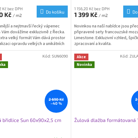
12 Kč bez DPH
1 156,20 Kč bez DPH
Do košíku
Do
90 Kč
1 399 Kč
/ m2
/ m2
nější a nejtmavší řecký vápenec
Novinkou na naší nabídce jsou př
 Vám dovážíme exkluzivně z Řecka.
připravené sety francouzské moza
xtra velký formát Vám dává prostor
Limestone. Exkluzivní vzhled, špič
alizaci opravdu velkých a unikátních
zpracovaní a kvalita.
tů. Vytěženo, naformátovano na
IHNED k odběru! Bez nutnosti čekán
 60x90 cm a nakonec jemně
výrobu formátu na míru.
Kód:
SUN6090
Kód:
ZUL
Akce
ovano. Kvalita bez kompromisu
nka
Novinka
bez problémů zatěžované plochy,
Skladem doprodej už jenom ome
sou terasy, pergoly, zahradní nášlapy,
množství m2 za výprodejovou cen
í obklady. Pokládka do betonu,
 nebo na terče a lepidlo. Prodej
i po kusech.
2 690 Kč
2
–40 %
 břidlice Sun 60x90x2,5 cm
Žulová dlažba formátovaná 