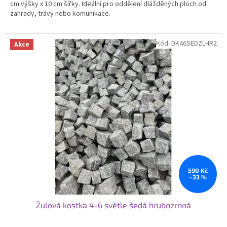
cm výšky x 10 cm šířky. Ideální pro oddělení dlážděných ploch od
5
zahrady, trávy nebo komunikace.
hvězdiček.
Kód:
DK46SEDZLHR2
Akce
590 Kč
–33 %
Žulová kostka 4-6 světle šedá hrubozrnná