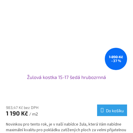
OP7: 12x25x100 / 80-120 cm
Samozřejmě vyrábíme i rádiusové - nájezdové - náběhové
nebo přechodové obrubníky v navazujících velikostech.
Pokud potřebujete nestandardní rozměr obrubníku nebo
jeho opracování obraťte se na nás a my Vám připravíme
nabídku na míru.
Pro větší projekty nabízíme individuální ceny a podmínky.
Svoje využití najdou obrubníky od nás při nové výstavbě nebo
1 890 Kč
rekonstrukci komunikací nebo v zahradní architektuře.
–37 %
Žulová kostka 15-17 šedá hrubozrnná
983,47 Kč bez DPH
Do košíku
1 190 Kč
/ m2
Novinkou pro tento rok, je v naší nabídce žula, která Vám nabídne
maximální kvalitu pro pokládku zatížených ploch za velmi přijatelnou