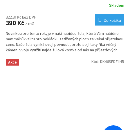
Skladem
Průměrné
hodnocení
produktu
322,31 Kč bez DPH
Do košíku
390 Kč
je
/ m2
3,6
Novinkou pro tento rok, je v naší nabídce žula, která Vám nabídne
z
maximální kvalitu pro pokládku zatížených ploch za velmi přijatelnou
5
cenu. Naše žula vyniká svojí pevností, proto se jí taky říká věčný
hvězdiček.
kámen. Svoje využití najde žulová kostka od nás na příjezdových
cestách, cestičkách, garážových stání nebo v zahradní
architektuře.
Kód:
DK46SEDZLHR
Akce