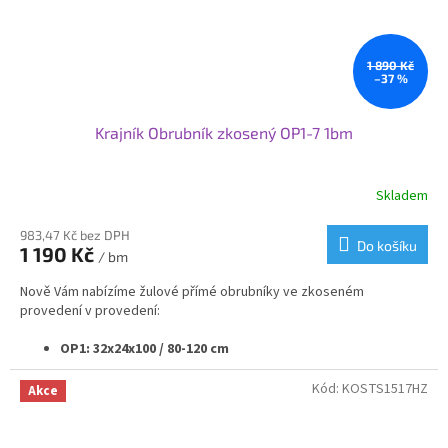
Svoje využití najdou obrubníky od nás při nové výstavbě nebo
rekonstrukci komunikací nebo v zahradní architektuře.
1 890 Kč
–37 %
Krajník Obrubník zkosený OP1-7 1bm
Skladem
983,47 Kč bez DPH
Do košíku
1 190 Kč
/ bm
Nově Vám nabízíme žulové přímé obrubníky ve zkoseném
provedení v provedení:
OP1: 32x24x100 / 80-120 cm
OP2: 30x20x100 / 80-120 cm
OP3: 25x20x100 / 80-120 cm
Kód:
KOSTS1517HZ
Akce
OP4: 20x25x100 / 80-120 cm
OP5: 20x20x100 / 80-120 cm
OP6: 15x25x100 / 80-120 cm