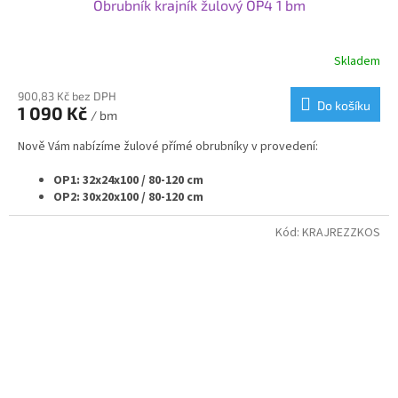
Obrubník krajník žulový OP4 1 bm
Skladem
900,83 Kč bez DPH
Do košíku
1 090 Kč
/ bm
Nově Vám nabízíme žulové přímé obrubníky v provedení:
OP1: 32x24x100 / 80-120 cm
OP2: 30x20x100 / 80-120 cm
OP3: 25x20x100 / 80-120 cm
OP4: 20x25x100 / 80-120 cm
Kód:
KRAJREZZKOS
OP5: 20x20x100 / 80-120 cm
OP6: 15x25x100 / 80-120 cm
OP7: 12x25x100 / 80-120 cm
Samozřejmě vyrábíme i rádiusové - nájezdové - náběhové
nebo přechodové obrubníky v navazujících velikostech.
Pokud potřebujete nestandardní rozměr obrubníku nebo
jeho opracování obraťte se na nás a my Vám připravíme
nabídku na míru.
Pro větší projekty nabízíme individuální ceny a podmínky.