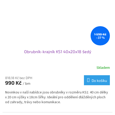
Pokud potřebujete nestandardní rozměr obrubníku nebo
jeho opracování obraťte se na nás a my Vám připravíme
nabídku na míru.
Pro větší projekty nabízíme individuální ceny a podmínky.
Svoje využití najdou obrubníky od nás při nové výstavbě nebo
rekonstrukci komunikací nebo v zahradní architektuře.
1 590 Kč
–37 %
Obrubník-krajník KS1 40x20x18 šedý
Skladem
818,18 Kč bez DPH
Do košíku
990 Kč
/ bm
Novinkou v naší nabídce jsou obrubníky v rozměru KS1: 40 cm délky
x 20 cm výšky x 18cm šířky. Ideální pro oddělení dlážděných ploch
od zahrady, trávy nebo komunikace.