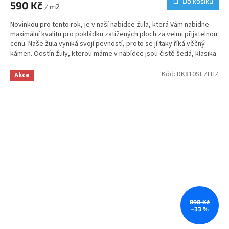
Do košíku
590 Kč
je
/ m2
3,4
Novinkou pro tento rok, je v naší nabídce žula, která Vám nabídne
z
maximální kvalitu pro pokládku zatížených ploch za velmi přijatelnou
5
cenu. Naše žula vyniká svojí pevností, proto se jí taky říká věčný
hvězdiček.
kámen. Odstín žuly, kterou máme v nabídce jsou čistě šedá, klasika
všech realizací. Svoje využití najde žulová kostka od nás na
příjezdových cestách, cestičkách, garážových stání nebo v zahradní
Kód:
DK810SEZLHZ
Akce
architektuře.
890 Kč
–33 %