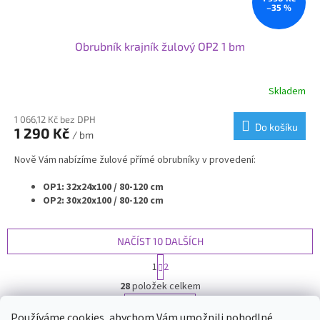
–35 %
Obrubník krajník žulový OP2 1 bm
Skladem
1 066,12 Kč bez DPH
Do košíku
1 290 Kč
/ bm
Nově Vám nabízíme žulové přímé obrubníky v provedení:
OP1: 32x24x100 / 80-120 cm
OP2: 30x20x100 / 80-120 cm
OP3: 25x20x100 / 80-120 cm
OP4: 20x25x100 / 80-120 cm
OP5: 20x20x100 / 80-120 cm
NAČÍST 10 DALŠÍCH
OP6: 15x25x100 / 80-120 cm
S
1
2
OP7: 12x25x100 / 80-120 cm
t
O
r
28
položek celkem
v
Samozřejmě vyrábíme i rádiusové - nájezdové - náběhové
á
l
nebo přechodové obrubníky v navazujících velikostech.
NAHORU
n
Používáme cookies, abychom Vám umožnili pohodlné
Pokud potřebujete nestandardní rozměr obrubníku nebo