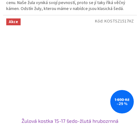
cenu. Naše žula vyniká svojí pevností, proto se jí taky říká věčný
kámen. Odstín žuly, kterou máme v nabídce jsou klasická šedá.
Svoje využití najde žulová kostka od nás na příjezdových cestách,
cestičkách, garážových stání nebo v zahradní architektuře.
Kód:
KOSTSZ1517HZ
Akce
1 690 Kč
–29 %
Žulová kostka 15-17 šedo-žlutá hrubozrnná