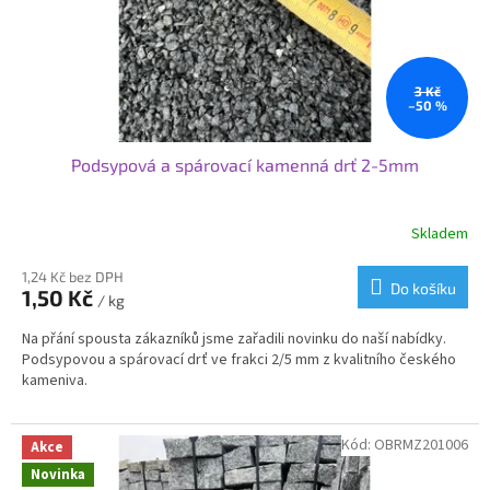
u
k
t
ů
3 Kč
–50 %
Podsypová a spárovací kamenná drť 2-5mm
Skladem
Průměrné
hodnocení
produktu
1,24 Kč bez DPH
Do košíku
1,50 Kč
je
/ kg
3,3
Na přání spousta zákazníků jsme zařadili novinku do naší nabídky.
z
Podsypovou a spárovací drť ve frakci 2/5 mm z kvalitního českého
5
kameniva.
hvězdiček.
Kód:
OBRMZ201006
Akce
Novinka