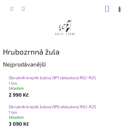
Přejít
NÁKUP
na
obsah
KOŠÍK
Hrubozrnná žula
Nejprodávanější
Obrubník krajník žulový OP7 obloukový R0,1-R25
1 bm
Skladem
2 990 Kč
Obrubník krajník žulový OP6 obloukový R0,1-R25
1 bm
Skladem
3 090 Kč