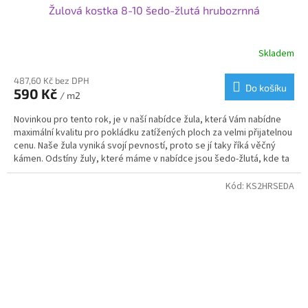
Žulová kostka 8-10 šedo-žlutá hrubozrnná
Skladem
Průměrné
hodnocení
produktu
487,60 Kč bez DPH
Do košíku
590 Kč
je
/ m2
3,4
Novinkou pro tento rok, je v naší nabídce žula, která Vám nabídne
z
maximální kvalitu pro pokládku zatížených ploch za velmi přijatelnou
5
cenu. Naše žula vyniká svojí pevností, proto se jí taky říká věčný
hvězdiček.
kámen. Odstíny žuly, které máme v nabídce jsou šedo-žlutá, kde ta
žlutá je formou melíru, díky kterému Vám vznikne krásná mozaika.
Svoje využití najde žulová kostka od nás na příjezdových cestách,
Kód:
KS2HRSEDA
cestičkách, garážových stání nebo v zahradní architektuře.