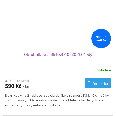
990 Kč
–40 %
Obrubník-krajník KS3 40x20x13 šedý
Skladem
487,60 Kč bez DPH
Do košíku
590 Kč
/ bm
Novinkou v naší nabídce jsou obrubníky v rozměru KS3: 40 cm délky
x 20 cm výšky x 13cm šířky. Ideální pro oddělení dlážděných ploch
od zahrady, trávy nebo komunikace.