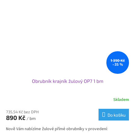
1 390 Kč
–35 %
Obrubník krajník žulový OP7 1 bm
Skladem
Průměrné
hodnocení
produktu
735,54 Kč bez DPH
Do košíku
890 Kč
je
/ bm
3,0
Nově Vám nabízíme žulové přímé obrubníky v provedení:
z
5