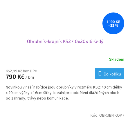
1 190 Kč
–33 %
Obrubník-krajník KS2 40x20x16 šedý
Skladem
652,89 Kč bez DPH
Do košíku
790 Kč
/ bm
Novinkou v naší nabídce jsou obrubníky v rozměru KS2: 40 cm délky
x 20 cm výšky x 16cm šířky. Ideální pro oddělení dlážděných ploch
od zahrady, trávy nebo komunikace.
Kód:
OBRUBNIKOP7