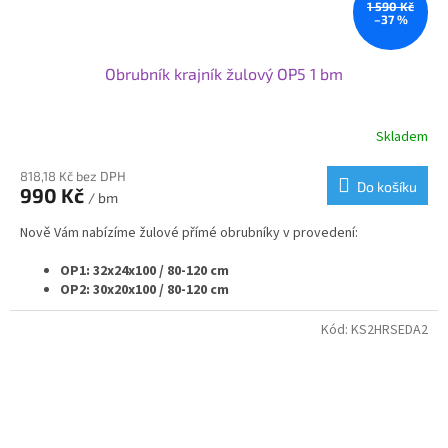
1 590 Kč
–37 %
Obrubník krajník žulový OP5 1 bm
Skladem
818,18 Kč bez DPH
Do košíku
990 Kč
/ bm
Nově Vám nabízíme žulové přímé obrubníky v provedení:
OP1: 32x24x100 / 80-120 cm
OP2: 30x20x100 / 80-120 cm
OP3: 25x20x100 / 80-120 cm
OP4: 20x25x100 / 80-120 cm
Kód:
KS2HRSEDA2
OP5: 20x20x100 / 80-120 cm
OP6: 15x25x100 / 80-120 cm
OP7: 12x25x100 / 80-120 cm
Samozřejmě vyrábíme i rádiusové - nájezdové - náběhové
nebo přechodové obrubníky v navazujících velikostech.