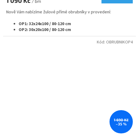
1 090 Kč
/ bm
Nově Vám nabízíme žulové přímé obrubníky v provedení:
OP1: 32x24x100 / 80-120 cm
OP2: 30x20x100 / 80-120 cm
OP3: 25x20x100 / 80-120 cm
OP4: 20x25x100 / 80-120 cm
Kód:
OBRUBNIKOP4
OP5: 20x20x100 / 80-120 cm
OP6: 15x25x100 / 80-120 cm
OP7: 12x25x100 / 80-120 cm
Samozřejmě vyrábíme i rádiusové - nájezdové - náběhové
nebo přechodové obrubníky v navazujících velikostech.
Pokud potřebujete nestandardní rozměr obrubníku nebo
jeho opracování obraťte se na nás a my Vám připravíme
nabídku na míru.
Pro větší projekty nabízíme individuální ceny a podmínky.
Svoje využití najdou obrubníky od nás při nové výstavbě nebo
rekonstrukci komunikací nebo v zahradní architektuře.
1 690 Kč
–35 %