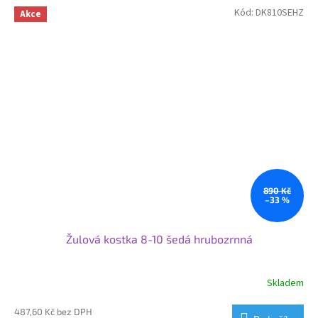
Kód:
DK810SEHZ
Akce
890 Kč
–33 %
Žulová kostka 8-10 šedá hrubozrnná
Skladem
Průměrné
hodnocení
produktu
487,60 Kč bez DPH