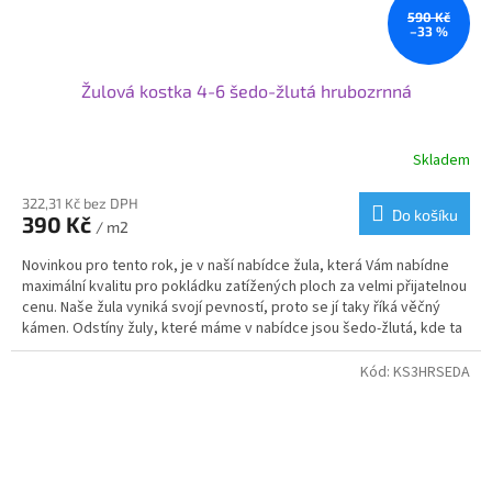
590 Kč
–33 %
Žulová kostka 4-6 šedo-žlutá hrubozrnná
Skladem
Průměrné
hodnocení
produktu
322,31 Kč bez DPH
Do košíku
390 Kč
je
/ m2
3,7
Novinkou pro tento rok, je v naší nabídce žula, která Vám nabídne
z
maximální kvalitu pro pokládku zatížených ploch za velmi přijatelnou
5
cenu. Naše žula vyniká svojí pevností, proto se jí taky říká věčný
hvězdiček.
kámen. Odstíny žuly, které máme v nabídce jsou šedo-žlutá, kde ta
žlutá je formou melíru, díky kterému Vám vznikne krásná mozaika.
Svoje využití najde žulová kostka od nás na příjezdových cestách,
Kód:
KS3HRSEDA
cestičkách, garážových stání nebo v zahradní architektuře.