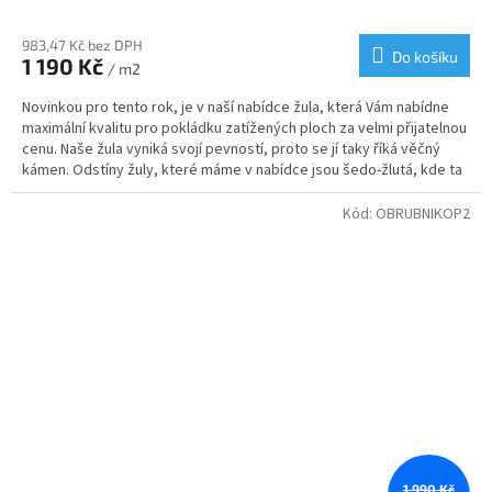
983,47 Kč bez DPH
Do košíku
1 190 Kč
/ m2
Novinkou pro tento rok, je v naší nabídce žula, která Vám nabídne
maximální kvalitu pro pokládku zatížených ploch za velmi přijatelnou
cenu. Naše žula vyniká svojí pevností, proto se jí taky říká věčný
kámen. Odstíny žuly, které máme v nabídce jsou šedo-žlutá, kde ta
žlutá je formou melíru, díky kterému Vám vznikne krásná mozaika.
Svoje využití najde žulová kostka od nás na příjezdových cestách,
Kód:
OBRUBNIKOP2
cestičkách, garážových stání nebo v zahradní architektuře.
1 990 Kč