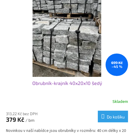
699 Kč
–45 %
Obrubník-krajník 40x20x10 šedý
Skladem
Průměrné
hodnocení
produktu
313,22 Kč bez DPH
Do košíku
379 Kč
je
/ bm
4,3
Novinkou v naší nabídce jsou obrubníky v rozměru: 40 cm délky x 20
z