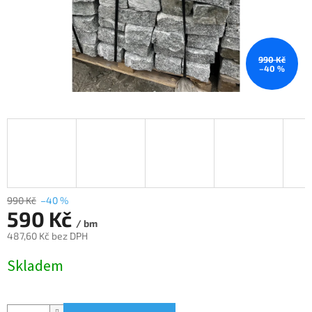
990 Kč
–40 %
990 Kč
–40 %
590 Kč
/ bm
487,60 Kč bez DPH
Měrná
Skladem
cena: