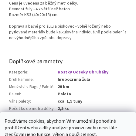
Cena je uvedena za běžný metr délky.
Pevnost žuly - 4 x větší než beton.
Rozměr KS3 (40x20x13) cm.
Doprava a balné pro žulu a pískovec - volně ložený nebo
pytlované materiály bude kalkulována individuálně podle balení a
nejvýhodnějšího způsobu dopravy.
Doplňkové parametry
Kategorie
:
Kostky Odseky Obrubáky
Druh kamene
:
hrubozrnná žula
Množství v Bagu / Paletě
:
20 bm
Balení
:
Paleta
Váha palety
:
cca. 1,5 tuny
Počet ks do metru délky
:
2,5 ks
Balné
:
0 Kč
Používáme cookies, abychom Vám umožnili pohodlné
prohlížení webu a díky analýze provozu webu neustále
Z
zlepšovali jeho funkce, výkon a použitelnost.