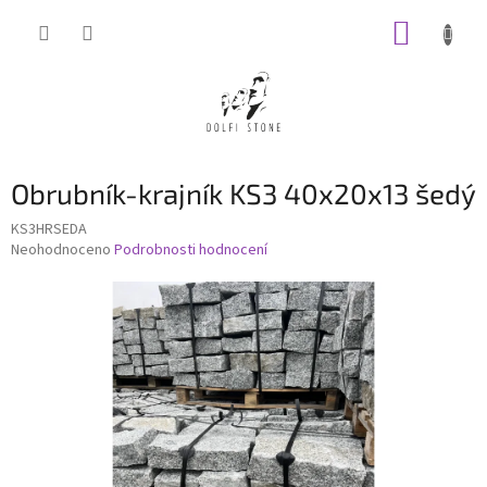
Přejít
NÁKUP
na
obsah
KOŠÍK
Obrubník-krajník KS3 40x20x13 šedý
KS3HRSEDA
Průměrné
Neohodnoceno
Podrobnosti hodnocení
hodnocení
produktu
je
0,0
z
5
hvězdiček.