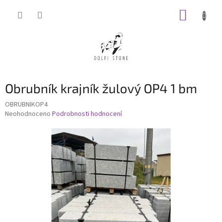
Přejít
NÁKUP
na
obsah
KOŠÍK
Obrubník krajník žulový OP4 1 bm
OBRUBNIKOP4
Průměrné
Neohodnoceno
Podrobnosti hodnocení
hodnocení
produktu
je
0,0
z
5
hvězdiček.