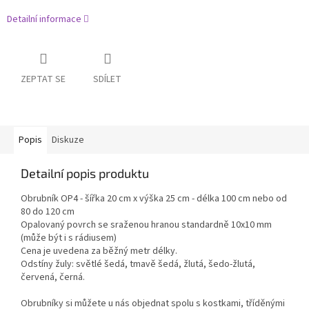
Detailní informace
ZEPTAT SE
SDÍLET
Popis
Diskuze
Detailní popis produktu
Obrubník OP4 - šířka 20 cm x výška 25 cm - délka 100 cm nebo od
80 do 120 cm
Opalovaný povrch se sraženou hranou standardně 10x10 mm
(může být i s rádiusem)
Cena je uvedena za běžný metr délky.
Odstíny žuly: světlé šedá, tmavě šedá, žlutá, šedo-žlutá,
červená, černá.
Obrubníky si můžete u nás objednat spolu s kostkami, tříděnými