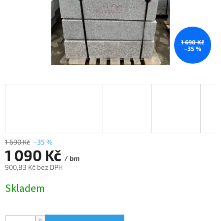
1 690 Kč
–35 %
1 690 Kč
–35 %
1 090 Kč
/ bm
900,83 Kč bez DPH
Měrná
Skladem
cena: