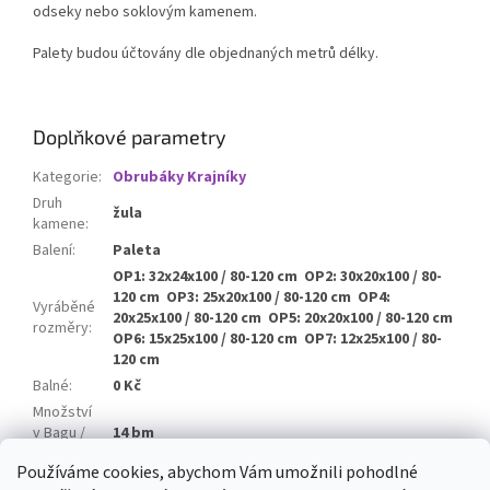
odseky nebo soklovým kamenem.
Palety budou účtovány dle objednaných metrů délky.
Doplňkové parametry
Kategorie
:
Obrubáky Krajníky
Druh
žula
kamene
:
Balení
:
Paleta
OP1: 32x24x100 / 80-120 cm OP2: 30x20x100 / 80-
120 cm OP3: 25x20x100 / 80-120 cm OP4:
Vyráběné
20x25x100 / 80-120 cm OP5: 20x20x100 / 80-120 cm
rozměry
:
OP6: 15x25x100 / 80-120 cm OP7: 12x25x100 / 80-
120 cm
Balné
:
0 Kč
Množství
v Bagu /
14 bm
Paletě
:
Používáme cookies, abychom Vám umožnili pohodlné