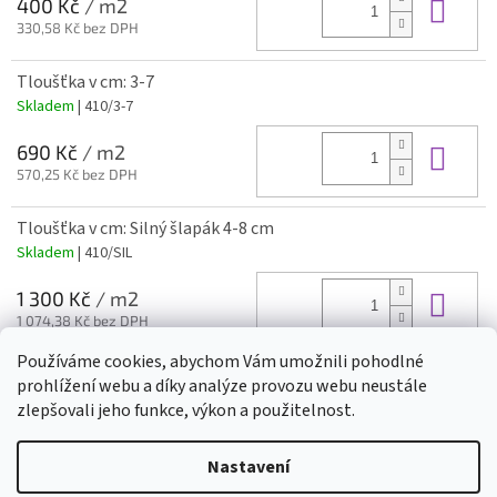
Do 
400 Kč
/ m2
330,58 Kč bez DPH
Tloušťka v cm: 3-7
Skladem
| 410/3-7
Do 
690 Kč
/ m2
570,25 Kč bez DPH
Tloušťka v cm: Silný šlapák 4-8 cm
Skladem
| 410/SIL
Do 
1 300 Kč
/ m2
1 074,38 Kč bez DPH
Používáme cookies, abychom Vám umožnili pohodlné
prohlížení webu a díky analýze provozu webu neustále
Z
zlepšovali jeho funkce, výkon a použitelnost.
á
Vytvořil Shoptet
p
Nastavení
a