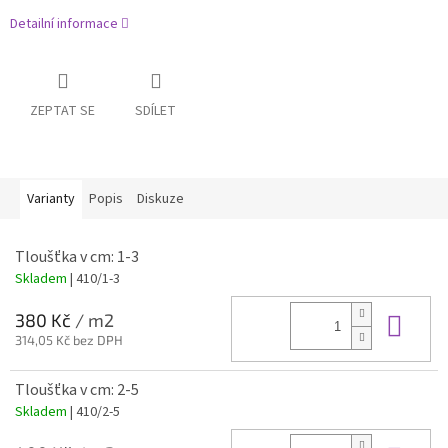
Detailní informace
ZEPTAT SE
SDÍLET
Varianty
Popis
Diskuze
Tloušťka v cm: 1-3
Skladem
| 410/1-3
Do 
380 Kč
/ m2
314,05 Kč bez DPH
Tloušťka v cm: 2-5
Skladem
| 410/2-5