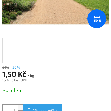
3 Kč
–50 %
3 Kč
–50 %
1,50 Kč
/ kg
1,24 Kč bez DPH
Měrná
Skladem
cena:
Přidat do košíku