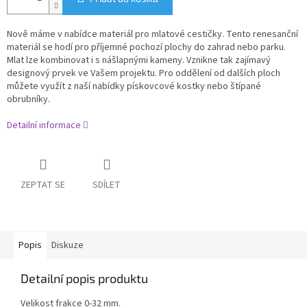
Nově máme v nabídce materiál pro mlatové cestičky. Tento renesanční
materiál se hodí pro příjemné pochozí plochy do zahrad nebo parku.
Mlat lze kombinovat i s nášlapnými kameny. Vznikne tak zajímavý
designový prvek ve Vašem projektu. Pro oddělení od dalších ploch
můžete využít z naší nabídky pískovcové kostky nebo štípané
obrubníky.
Detailní informace
ZEPTAT SE
SDÍLET
Popis
Diskuze
Detailní popis produktu
Velikost frakce 0-32 mm.