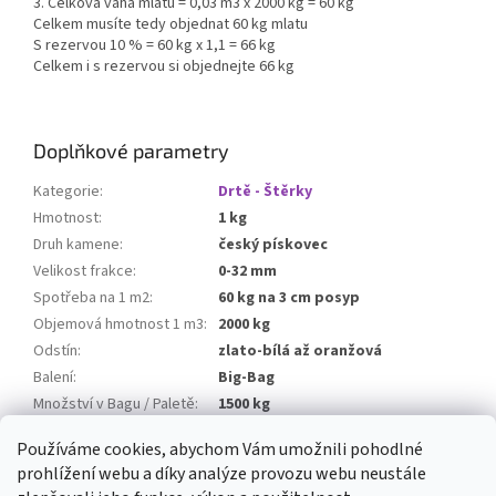
3. Celková váha mlatu = 0,03 m3 x 2000 kg = 60 kg
Celkem musíte tedy objednat 60 kg mlatu
S rezervou 10 % = 60 kg x 1,1 = 66 kg
Celkem i s rezervou si objednejte 66 kg
Doplňkové parametry
Kategorie
:
Drtě - Štěrky
Hmotnost
:
1 kg
Druh kamene
:
český pískovec
Velikost frakce
:
0-32 mm
Spotřeba na 1 m2
:
60 kg na 3 cm posyp
Objemová hmotnost 1 m3
:
2000 kg
Odstín
:
zlato-bílá až oranžová
Balení
:
Big-Bag
Množství v Bagu / Paletě
:
1500 kg
Balné
:
300 Kč
Používáme cookies, abychom Vám umožnili pohodlné
prohlížení webu a díky analýze provozu webu neustále
Z