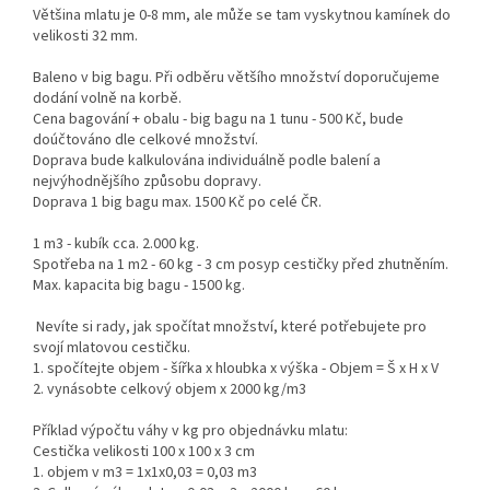
Většina mlatu je 0-8 mm, ale může se tam vyskytnou kamínek do
velikosti 32 mm.
Baleno v big bagu. Při odběru většího množství doporučujeme
dodání volně na korbě.
Cena bagování + obalu - big bagu na 1 tunu - 500 Kč, bude
doúčtováno dle celkové množství.
Doprava bude kalkulována individuálně podle balení a
nejvýhodnějšího způsobu dopravy.
Doprava 1 big bagu max. 1500 Kč po celé ČR.
1 m3 - kubík cca. 2.000 kg.
Spotřeba na 1 m2 - 60 kg - 3 cm posyp cestičky před zhutněním.
Max. kapacita big bagu - 1500 kg.
Nevíte si rady, jak spočítat množství, které potřebujete pro
svojí mlatovou cestičku.
1. spočítejte objem - šířka x hloubka x výška - Objem = Š x H x V
2. vynásobte celkový objem x 2000 kg/m3
Příklad výpočtu váhy v kg pro objednávku mlatu:
Cestička velikosti 100 x 100 x 3 cm
1. objem v m3 = 1x1x0,03 = 0,03 m3