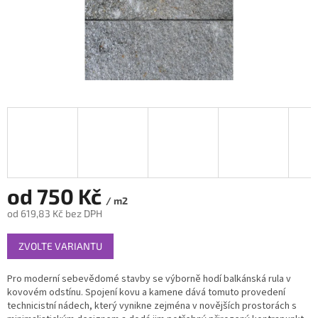
od
750 Kč
/ m2
od
619,83 Kč
bez DPH
Měrná
ZVOLTE VARIANTU
cena:
Pro moderní sebevědomé stavby se výborně hodí balkánská rula v
kovovém odstínu. Spojení kovu a kamene dává tomuto provedení
technicistní nádech, který vynikne zejména v novějších prostorách s