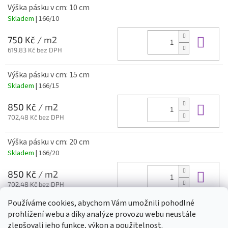
Výška pásku v cm: 10 cm
Skladem
| 166/10
Do 
750 Kč
/ m2
619,83 Kč bez DPH
Výška pásku v cm: 15 cm
Skladem
| 166/15
Do 
850 Kč
/ m2
702,48 Kč bez DPH
Výška pásku v cm: 20 cm
Skladem
| 166/20
Do 
850 Kč
/ m2
702,48 Kč bez DPH
Používáme cookies, abychom Vám umožnili pohodlné
prohlížení webu a díky analýze provozu webu neustále
Z
zlepšovali jeho funkce, výkon a použitelnost.