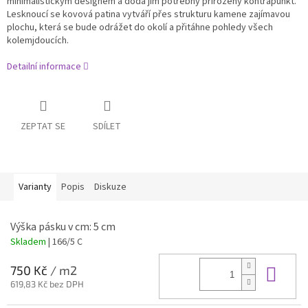
minimalistickým designem a dodá jim potřebný přirozený kontrapunkt.
Lesknoucí se kovová patina vytváří přes strukturu kamene zajímavou
plochu, která se bude odrážet do okolí a přitáhne pohledy všech
kolemjdoucích.
Detailní informace
ZEPTAT SE
SDÍLET
Varianty
Popis
Diskuze
Výška pásku v cm: 5 cm
Skladem
| 166/5 C
Do 
750 Kč
/ m2
619,83 Kč bez DPH