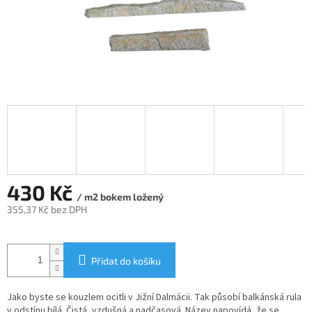
430 Kč
/ m2 bokem ložený
355,37 Kč bez DPH
Měrná
cena:
Přidat do košíku
Jako byste se kouzlem ocitli v Jižní Dalmácii. Tak působí balkánská rula
v odstínu bílá. Čistá, vzdušná a nadčasová. Název napovídá, že se