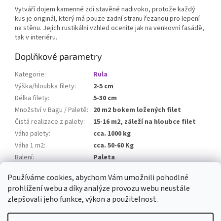
Vytváří dojem kamenné zdi stavěné nadivoko, protože každý
kus je originál, který má pouze zadní stranu řezanou pro lepení
na stěnu. Jejich rustikální vzhled oceníte jak na venkovní fasádě,
tak v interiéru.
Doplňkové parametry
Kategorie
:
Rula
Výška/hloubka filety
:
2-5 cm
Délka filety
:
5-30 cm
Množství v Bagu / Paletě
:
20 m2 bokem ložených filet
Čistá realizace z palety
:
15-16 m2, záleží na hloubce filet
Váha palety
:
cca. 1000 kg
Váha 1 m2
:
cca. 50-60 Kg
Balení
:
Paleta
Balné
:
0 Kč
Používáme cookies, abychom Vám umožnili pohodlné
prohlížení webu a díky analýze provozu webu neustále
Z
zlepšovali jeho funkce, výkon a použitelnost.
á
Vytvořil Shoptet
p