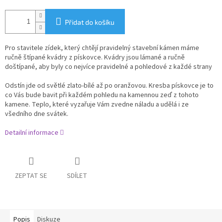
Přidat do košíku
Pro stavitele zídek, který chtějí pravidelný stavební kámen máme
ručně štípané kvádry z pískovce. Kvádry jsou lámané a ručně
doštípané, aby byly co nejvíce pravidelné a pohledové z každé strany
Odstín jde od světlé zlato-bílé až po oranžovou. Kresba pískovce je to
co Vás bude bavit při každém pohledu na kamennou zeď z tohoto
kamene. Teplo, které vyzařuje Vám zvedne náladu a udělá i ze
všedního dne svátek.
Detailní informace
ZEPTAT SE
SDÍLET
Popis
Diskuze