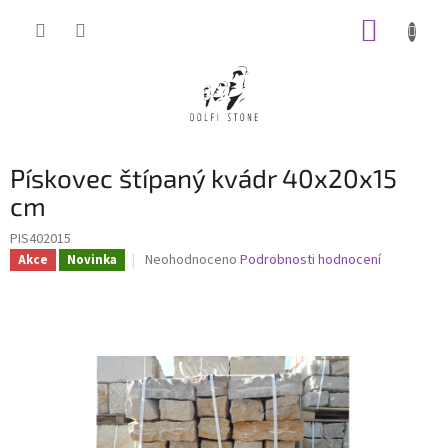
Přejít
NÁKUP
na
obsah
KOŠÍK
Pískovec štípaný kvádr 40x20x15
cm
PIS402015
Průměrné
Neohodnoceno
Podrobnosti hodnocení
Akce
Novinka
hodnocení
produktu
je
0,0
z
5
hvězdiček.