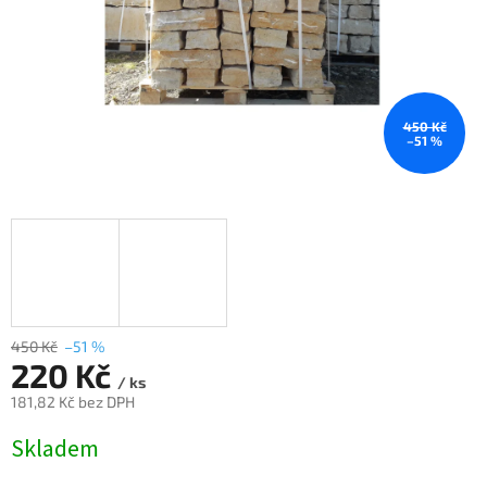
450 Kč
–51 %
450 Kč
–51 %
220 Kč
/ ks
181,82 Kč bez DPH
Měrná
Skladem
cena: