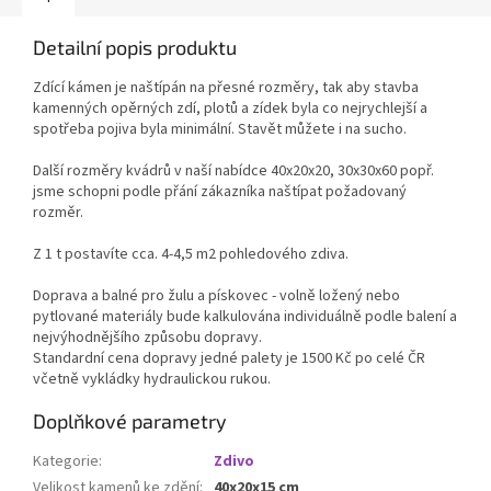
Detailní popis produktu
Zdící kámen je naštípán na přesné rozměry, tak aby stavba
kamenných opěrných zdí, plotů a zídek byla co nejrychlejší a
spotřeba pojiva byla minimální. Stavět můžete i na sucho.
Další rozměry kvádrů v naší nabídce 40x20x20, 30x30x60 popř.
jsme schopni podle přání zákazníka naštípat požadovaný
rozměr.
Z 1 t postavíte cca. 4-4,5 m2 pohledového zdiva.
Doprava a balné pro žulu a pískovec - volně ložený nebo
pytlované materiály bude kalkulována individuálně podle balení a
nejvýhodnějšího způsobu dopravy.
Standardní cena dopravy jedné palety je 1500 Kč po celé ČR
včetně vykládky hydraulickou rukou.
Doplňkové parametry
Kategorie
:
Zdivo
Velikost kamenů ke zdění
:
40x20x15 cm