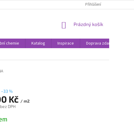
Přihlášení
NÁKUPNÍ
Prázdný košík
KOŠÍK
bní chemie
Katalog
Inspirace
Doprava zdarma
Rea
NA
–33 %
00 Kč
/ m2
 bez DPH
dem