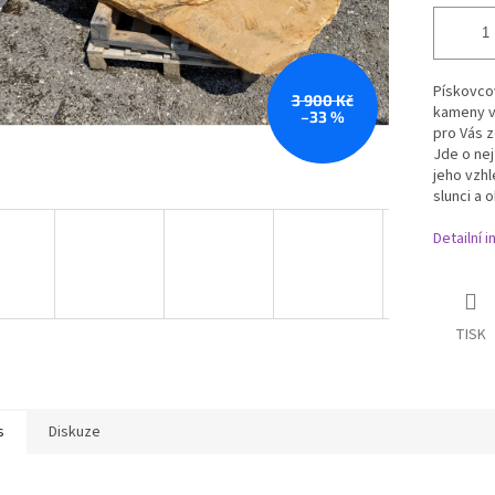
Pískovcov
3 900 Kč
kameny v 
–33 %
pro Vás z
Jde o ne
jeho vzhl
slunci a 
Detailní 
TISK
s
Diskuze