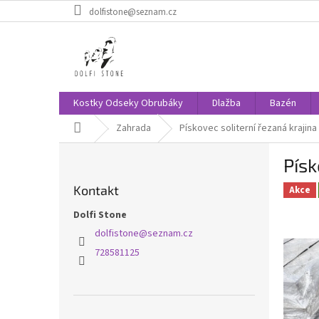
Přejít
dolfistone@seznam.cz
na
obsah
Kostky Odseky Obrubáky
Dlažba
Bazén
Domů
Zahrada
Pískovec soliterní řezaná krajina
P
Písk
o
s
Kontakt
Akce
t
r
Dolfi Stone
a
dolfistone
@
seznam.cz
n
728581125
n
í
p
a