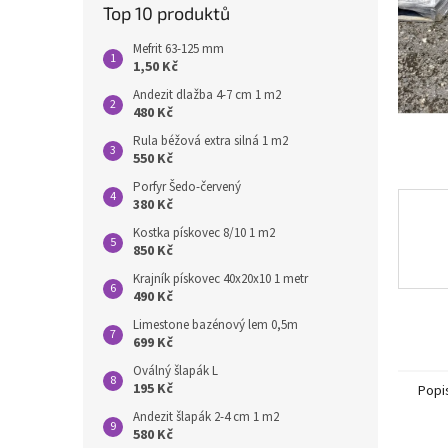
n
Top 10 produktů
e
l
Mefrit 63-125 mm
1,50 Kč
Andezit dlažba 4-7 cm 1 m2
480 Kč
Rula béžová extra silná 1 m2
550 Kč
Porfyr Šedo-červený
380 Kč
Kostka pískovec 8/10 1 m2
850 Kč
Krajník pískovec 40x20x10 1 metr
490 Kč
Limestone bazénový lem 0,5m
699 Kč
Oválný šlapák L
195 Kč
Popi
Andezit šlapák 2-4 cm 1 m2
580 Kč