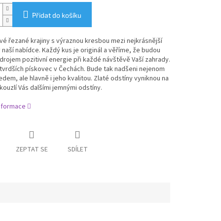
Přidat do košíku
é řezané krajiny s výraznou kresbou mezi nejkrásnější
naší nabídce. Každý kus je originál a věříme, že budou
drojem pozitivní energie při každé návštěvě Vaší zahrady.
jtvrdších pískovec v Čechách. Bude tak nadšeni nejenom
edem, ale hlavně i jeho kvalitou. Zlaté odstíny vyniknou na
okouzlí Vás dalšími jemnými odstíny.
informace
ZEPTAT SE
SDÍLET