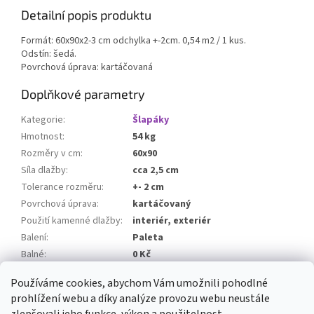
Detailní popis produktu
Formát: 60x90x2-3 cm odchylka +-2cm. 0,54 m2 / 1 kus.
Odstín: šedá.
Povrchová úprava: kartáčovaná
Doplňkové parametry
Kategorie
:
Šlapáky
Hmotnost
:
54 kg
Rozměry v cm
:
60x90
Síla dlažby
:
cca 2,5 cm
Tolerance rozměru
:
+- 2 cm
Povrchová úprava
:
kartáčovaný
Použití kamenné dlažby
:
interiér, exteriér
Balení
:
Paleta
Balné
:
0 Kč
Množství v Bagu / Paletě
:
30 Ks
Používáme cookies, abychom Vám umožnili pohodlné
prohlížení webu a díky analýze provozu webu neustále
Z