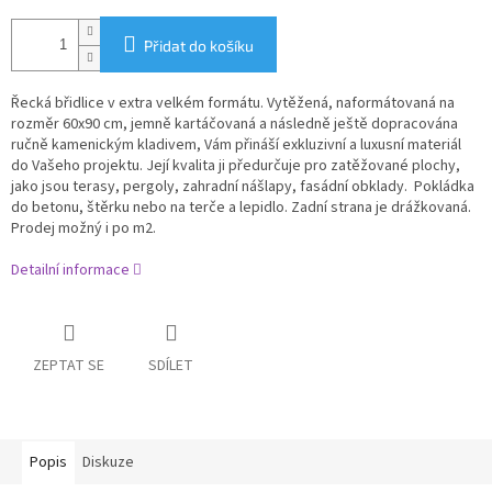
Přidat do košíku
Řecká břidlice v extra velkém formátu. Vytěžená, naformátovaná na
rozměr 60x90 cm, jemně kartáčovaná a následně ještě dopracována
ručně kamenickým kladivem, Vám přináší exkluzivní a luxusní materiál
do Vašeho projektu. Její kvalita ji předurčuje pro zatěžované plochy,
jako jsou terasy, pergoly, zahradní nášlapy, fasádní obklady. Pokládka
do betonu, štěrku nebo na terče a lepidlo. Zadní strana je drážkovaná.
Prodej možný i po m2.
Detailní informace
ZEPTAT SE
SDÍLET
Popis
Diskuze