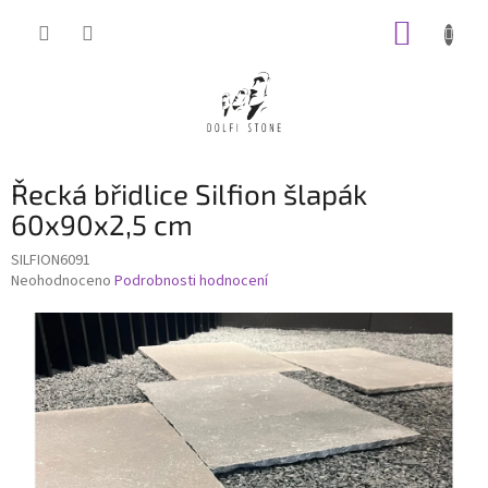
Přejít
NÁKUP
na
obsah
KOŠÍK
Řecká břidlice Silfion šlapák
60x90x2,5 cm
SILFION6091
Průměrné
Neohodnoceno
Podrobnosti hodnocení
hodnocení
produktu
je
0,0
z
5
hvězdiček.