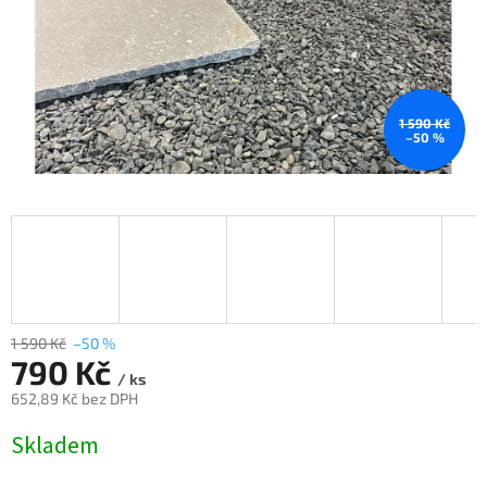
1 590 Kč
–50 %
1 590 Kč
–50 %
790 Kč
/ ks
652,89 Kč bez DPH
Měrná
Skladem
cena: