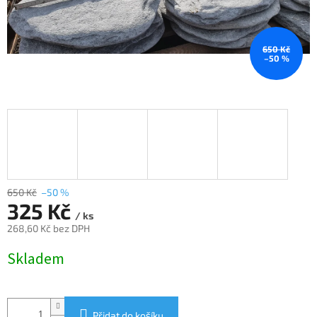
650 Kč
–50 %
650 Kč
–50 %
325 Kč
/ ks
268,60 Kč bez DPH
Měrná
Skladem
cena:
Přidat do košíku