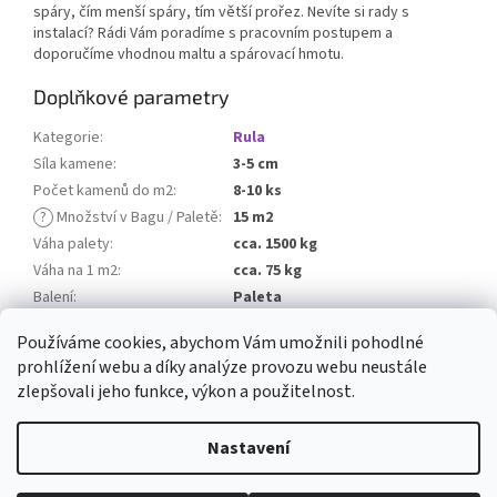
spáry, čím menší spáry, tím větší prořez. Nevíte si rady s
instalací? Rádi Vám poradíme s pracovním postupem a
doporučíme vhodnou maltu a spárovací hmotu.
Doplňkové parametry
Kategorie
:
Rula
Síla kamene
:
3-5 cm
Počet kamenů do m2
:
8-10 ks
?
Množství v Bagu / Paletě
:
15 m2
Váha palety
:
cca. 1500 kg
Váha na 1 m2
:
cca. 75 kg
Balení
:
Paleta
Balné
:
0 Kč
Používáme cookies, abychom Vám umožnili pohodlné
prohlížení webu a díky analýze provozu webu neustále
Z
zlepšovali jeho funkce, výkon a použitelnost.
á
Vytvořil Shoptet
p
Nastavení
a
t