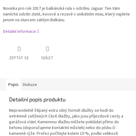
Novinka pro rok 2017 je balkánská rula v odstínu Jaguar. Ten Vám
namíchá odstín zlaté, kovové a rezavé v unikátním mixu, který najdete
jenom na sluncem zalitým Balkánu.
Detailní informace
ZEPTAT SE
SDÍLET
Popis
Diskuze
Detailní popis produktu
Nepravidelně štípaný extra silný formát dlažby se hodí do
extrémně zatížených částí dlažby, jako jsou příjezdové cesty a
garážová stání. Kamennou dlažbu můžete pokládat přímo do
betonu (doporučujeme kontaktní můstek) nebo do písku či
kamenné rýže. Prořez počítejte kolem 10 %, podle velikosti