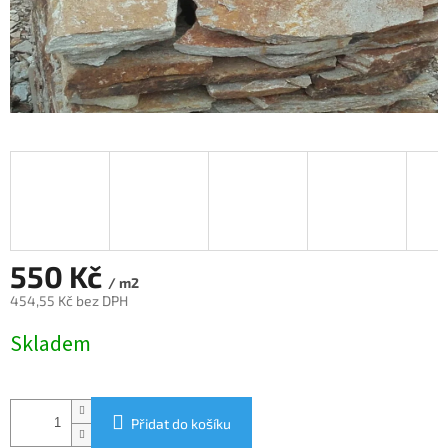
550 Kč
/ m2
454,55 Kč bez DPH
Měrná
Skladem
cena:
Přidat do košíku