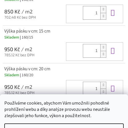
Do 
850 Kč
/ m2
702,48 Kč bez DPH
Výška pásku v cm: 15 cm
Skladem
| 160/15
Do 
950 Kč
/ m2
785,12 Kč bez DPH
Výška pásku v cm: 20 cm
Skladem
| 160/20
Do 
950 Kč
/ m2
785,12 Kč bez DPH
Používáme cookies, abychom Vám umožnili pohodlné
prohlížení webu a díky analýze provozu webu neustále
Z
zlepšovali jeho funkce, výkon a použitelnost.
á
Vytvořil Shoptet
p