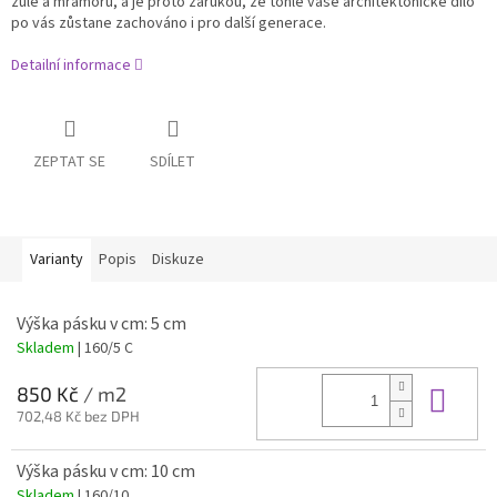
žule a mramoru, a je proto zárukou, že tohle vaše architektonické dílo
po vás zůstane zachováno i pro další generace.
Detailní informace
ZEPTAT SE
SDÍLET
Varianty
Popis
Diskuze
Výška pásku v cm: 5 cm
Skladem
| 160/5 C
Do 
850 Kč
/ m2
702,48 Kč bez DPH
Výška pásku v cm: 10 cm
Skladem
| 160/10