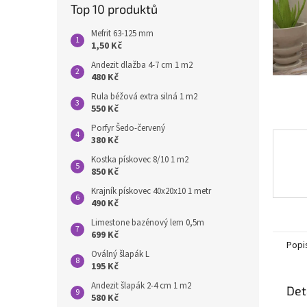
n
Top 10 produktů
e
l
Mefrit 63-125 mm
1,50 Kč
Andezit dlažba 4-7 cm 1 m2
480 Kč
Rula béžová extra silná 1 m2
550 Kč
Porfyr Šedo-červený
380 Kč
Kostka pískovec 8/10 1 m2
850 Kč
Krajník pískovec 40x20x10 1 metr
490 Kč
Limestone bazénový lem 0,5m
699 Kč
Popi
Oválný šlapák L
195 Kč
Andezit šlapák 2-4 cm 1 m2
Det
580 Kč