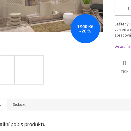
Leštěný l
1 990 Kč
vzhled a 
–20 %
zpracová
Detailní 
TISK
s
Diskuze
ailní popis produktu