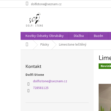
Přejít
dolfistone@seznam.cz
na
obsah
Kostky Odseky Obrubáky
Dlažba
Bazén
Domů
Pásky
Limestone leštěný
P
Lim
o
s
Kontakt
Novin
t
r
Dolfi Stone
a
dolfistone
@
seznam.cz
n
728581125
n
í
p
a