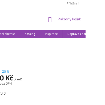
Přihlášení
NÁKUPNÍ
Prázdný košík
KOŠÍK
bní chemie
Katalog
Inspirace
Doprava zdarma
Rea
–20 %
90 Kč
/ m2
 bez DPH
taz