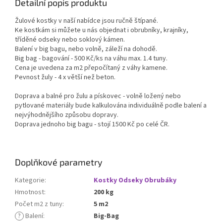
Detailní popis produktu
Žulové kostky v naší nabídce jsou ručně štípané.
Ke kostkám si můžete u nás objednat i obrubníky, krajníky,
tříděné odseky nebo soklový kámen.
Balení v big bagu, nebo volně, záleží na dohodě.
Big bag - bagování - 500 Kč/ks na váhu max. 1.4 tuny.
Cena je uvedena za m2 přepočítaný z váhy kamene.
Pevnost žuly - 4 x větší než beton.
Doprava a balné pro žulu a pískovec - volně ložený nebo
pytlované materiály bude kalkulována individuálně podle balení a
nejvýhodnějšího způsobu dopravy.
Doprava jednoho big bagu - stojí 1500 Kč po celé ČR.
Doplňkové parametry
Kategorie
:
Kostky Odseky Obrubáky
Hmotnost
:
200 kg
Počet m2 z tuny
:
5 m2
?
Balení
:
Big-Bag