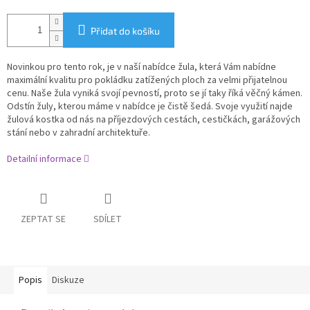
Přidat do košíku
Novinkou pro tento rok, je v naší nabídce žula, která Vám nabídne
maximální kvalitu pro pokládku zatížených ploch za velmi přijatelnou
cenu. Naše žula vyniká svojí pevností, proto se jí taky říká věčný kámen.
Odstín žuly, kterou máme v nabídce je čistě šedá. Svoje využití najde
žulová kostka od nás na příjezdových cestách, cestičkách, garážových
stání nebo v zahradní architektuře.
Detailní informace
ZEPTAT SE
SDÍLET
Popis
Diskuze