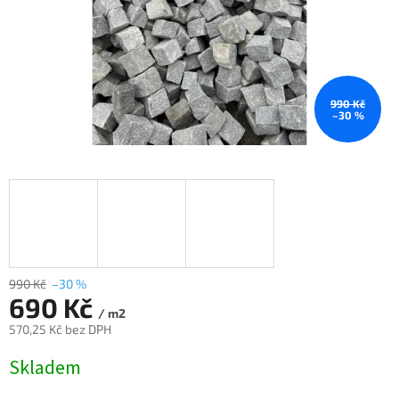
990 Kč
–30 %
990 Kč
–30 %
690 Kč
/ m2
570,25 Kč bez DPH
Měrná
Skladem
cena: