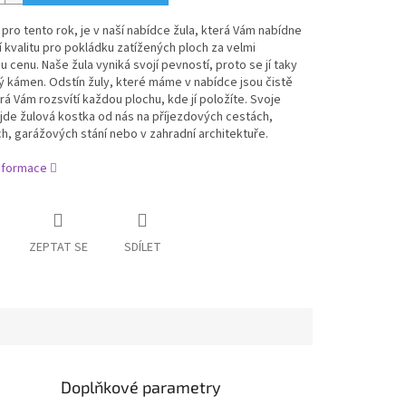
pro tento rok, je v naší nabídce žula, která Vám nabídne
 kvalitu pro pokládku zatížených ploch za velmi
ou cenu. Naše žula vyniká svojí pevností, proto se jí taky
ný kámen.
Odstín žuly, které máme v nabídce jsou čistě
erá Vám rozsvítí každou plochu, kde jí položíte.
Svoje
ajde žulová kostka od nás na příjezdových cestách,
h, garážových stání nebo v zahradní architektuře.
informace
ZEPTAT SE
SDÍLET
Doplňkové parametry