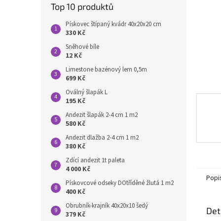
n
Top 10 produktů
e
l
Pískovec štípaný kvádr 40x20x20 cm
330 Kč
Sněhové bíle
12 Kč
Limestone bazénový lem 0,5m
699 Kč
Oválný šlapák L
195 Kč
Andezit šlapák 2-4 cm 1 m2
580 Kč
Andezit dlažba 2-4 cm 1 m2
380 Kč
Zdící andezit 1t paleta
4 000 Kč
Popi
Pískovcové odseky DOtříděné žlutá 1 m2
400 Kč
Obrubník-krajník 40x20x10 šedý
Det
379 Kč