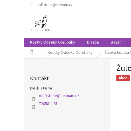
Přejít
dolfistone@seznam.cz
na
obsah
Kostky Odseky Obrubáky
Dlažba
Bazén
Domů
Kostky Odseky Obrubáky
Žulová kostka 
P
Žulo
o
s
Kontakt
Akce
t
r
Dolfi Stone
a
dolfistone
@
seznam.cz
n
728581125
n
í
p
a