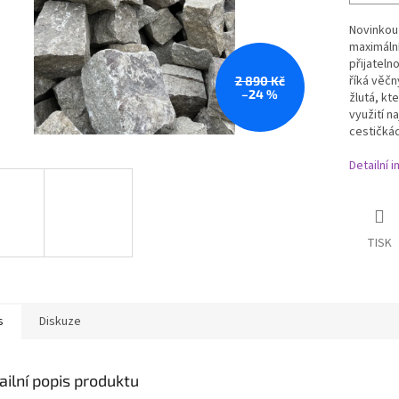
Novinkou 
maximální
přijateln
říká věč
2 890 Kč
–24 %
žlutá, kt
využití n
cestičkác
Detailní 
TISK
s
Diskuze
ailní popis produktu