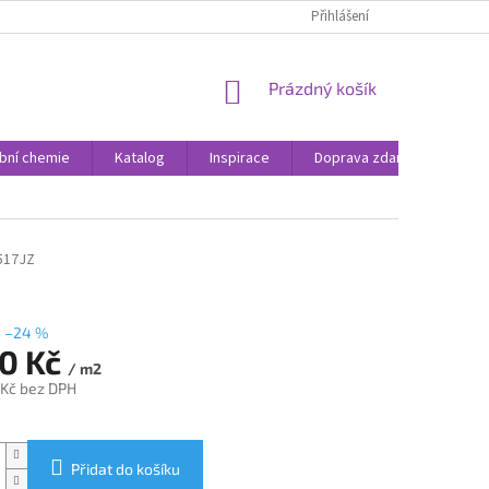
Přihlášení
NÁKUPNÍ
Prázdný košík
KOŠÍK
bní chemie
Katalog
Inspirace
Doprava zdarma
Rea
517JZ
–24 %
90 Kč
/ m2
 Kč bez DPH
Přidat do košíku