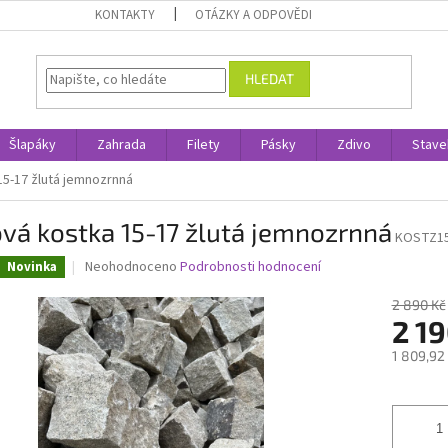
KONTAKTY
OTÁZKY A ODPOVĚDI
HLEDAT
Šlapáky
Zahrada
Filety
Pásky
Zdivo
Stave
15-17 žlutá jemnozrnná
vá kostka 15-17 žlutá jemnozrnná
KOSTZ1
Průměrné
Neohodnoceno
Podrobnosti hodnocení
Novinka
hodnocení
produktu
2 890 Kč
je
2 1
0,0
1 809,92
z
5
Měrná
hvězdiček.
cena: