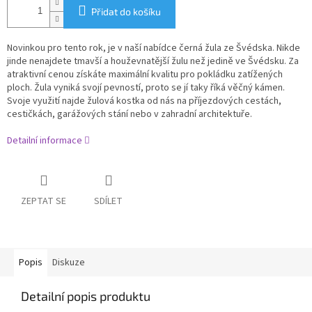
Přidat do košíku
Novinkou pro tento rok, je v naší nabídce černá žula ze Švédska. Nikde
jinde nenajdete tmavší a houževnatější žulu než jedině ve Švédsku. Za
atraktivní cenou získáte maximální kvalitu pro pokládku zatížených
ploch. Žula vyniká svojí pevností, proto se jí taky říká věčný kámen.
Svoje využití najde žulová kostka od nás na příjezdových cestách,
cestičkách, garážových stání nebo v zahradní architektuře.
Detailní informace
ZEPTAT SE
SDÍLET
Popis
Diskuze
Detailní popis produktu