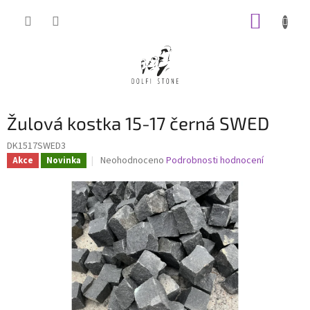
Přejít
NÁKUP
na
obsah
KOŠÍK
Žulová kostka 15-17 černá SWED
DK1517SWED3
Průměrné
Neohodnoceno
Podrobnosti hodnocení
Akce
Novinka
hodnocení
produktu
je
0,0
z
5
hvězdiček.