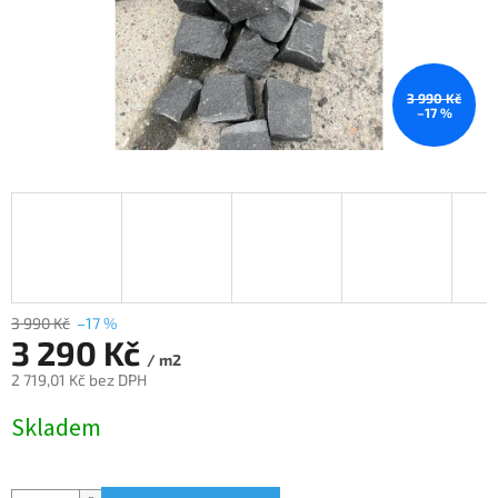
3 990 Kč
–17 %
3 990 Kč
–17 %
3 290 Kč
/ m2
2 719,01 Kč bez DPH
Měrná
Skladem
cena: