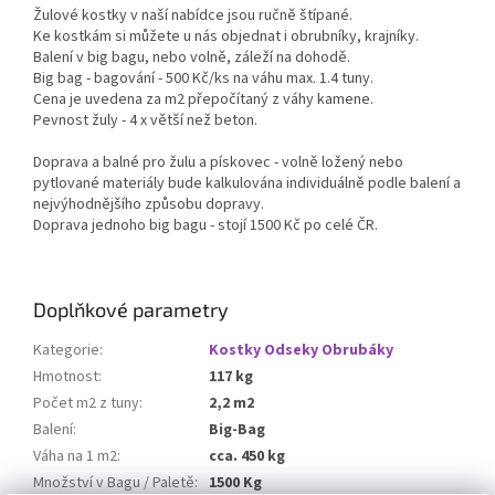
Žulové kostky v naší nabídce jsou ručně štípané.
Ke kostkám si můžete u nás objednat i obrubníky, krajníky.
Balení v big bagu, nebo volně, záleží na dohodě.
Big bag - bagování - 500 Kč/ks na váhu max. 1.4 tuny.
Cena je uvedena za m2 přepočítaný z váhy kamene.
Pevnost žuly - 4 x větší než beton.
Doprava a balné pro žulu a pískovec - volně ložený nebo
pytlované materiály bude kalkulována individuálně podle balení a
nejvýhodnějšího způsobu dopravy.
Doprava jednoho big bagu - stojí 1500 Kč po celé ČR.
Doplňkové parametry
Kategorie
:
Kostky Odseky Obrubáky
Hmotnost
:
117 kg
Počet m2 z tuny
:
2,2 m2
Balení
:
Big-Bag
Váha na 1 m2
:
cca. 450 kg
Množství v Bagu / Paletě
:
1500 Kg