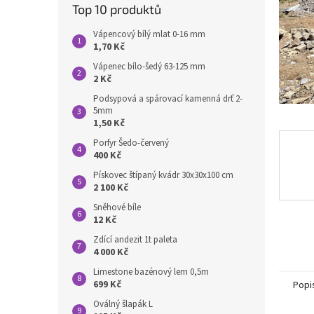
n
Top 10 produktů
e
l
Vápencový bílý mlat 0-16 mm
1,70 Kč
Vápenec bílo-šedý 63-125 mm
2 Kč
Podsypová a spárovací kamenná drť 2-
5mm
1,50 Kč
Porfyr Šedo-červený
400 Kč
Pískovec štípaný kvádr 30x30x100 cm
2 100 Kč
Sněhové bíle
12 Kč
Zdící andezit 1t paleta
4 000 Kč
Limestone bazénový lem 0,5m
699 Kč
Popi
Oválný šlapák L