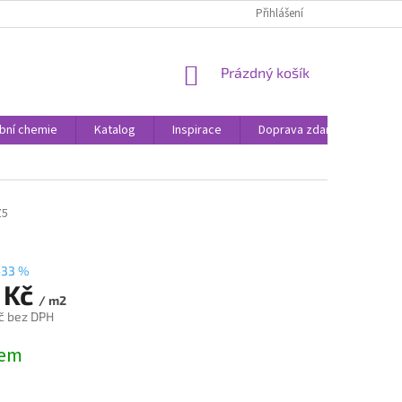
Přihlášení
NÁKUPNÍ
Prázdný košík
KOŠÍK
bní chemie
Katalog
Inspirace
Doprava zdarma
Rea
Z5
–33 %
 Kč
/ m2
č bez DPH
dem