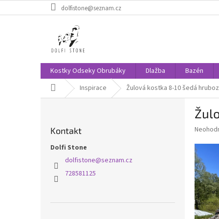
Přejít
dolfistone@seznam.cz
na
obsah
Kostky Odseky Obrubáky
Dlažba
Bazén
Domů
Inspirace
Žulová kostka 8-10 šedá hrubo
P
Žul
o
s
Průměr
Neohod
Kontakt
t
hodnoce
r
Dolfi Stone
produkt
a
je
dolfistone
@
seznam.cz
0,0
n
728581125
z
n
5
í
hvězdič
p
a