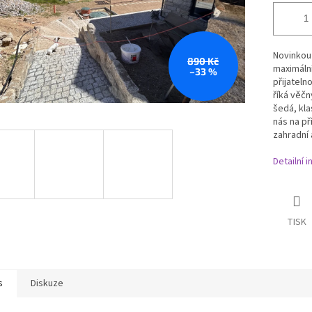
Novinkou 
890 Kč
maximální
–33 %
přijateln
říká věčn
šedá, kla
nás na př
zahradní
Detailní 
TISK
s
Diskuze