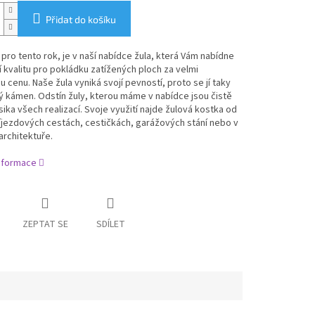
Přidat do košíku
pro tento rok, je v naší nabídce žula, která Vám nabídne
 kvalitu pro pokládku zatížených ploch za velmi
ou cenu. Naše žula vyniká svojí pevností, proto se jí taky
ý kámen. Odstín žuly, kterou máme v nabídce jsou čistě
sika všech realizací. Svoje využití najde žulová kostka od
íjezdových cestách, cestičkách, garážových stání nebo v
 architektuře.
informace
ZEPTAT SE
SDÍLET