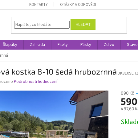
KONTAKTY
OTÁZKY A ODPOVĚDI
HLEDAT
Šlapáky
Zahrada
Filety
Pásky
Zdivo
Stave
zrnná
ová kostka 8-10 šedá hrubozrnná
DK810SEH
né
noceno
Podrobnosti hodnocení
ní
u
890 Kč
590
487,60 K
Měrná
Skla
ek.
cena: