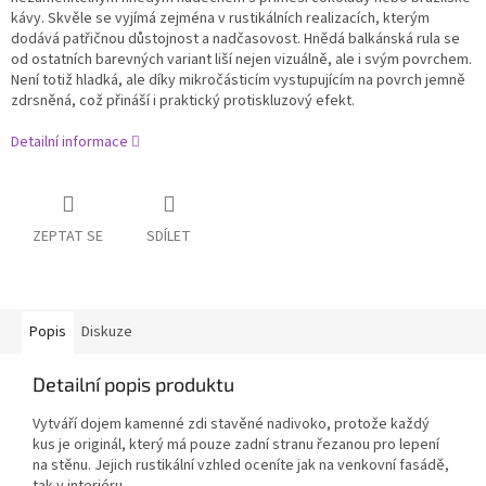
kávy. Skvěle se vyjímá zejména v rustikálních realizacích, kterým
dodává patřičnou důstojnost a nadčasovost. Hnědá balkánská rula se
od ostatních barevných variant liší nejen vizuálně, ale i svým povrchem.
Není totiž hladká, ale díky mikročásticím vystupujícím na povrch jemně
zdrsněná, což přináší i praktický protiskluzový efekt.
Detailní informace
ZEPTAT SE
SDÍLET
Popis
Diskuze
Detailní popis produktu
Vytváří dojem kamenné zdi stavěné nadivoko, protože každý
kus je originál, který má pouze zadní stranu řezanou pro lepení
na stěnu. Jejich rustikální vzhled oceníte jak na venkovní fasádě,