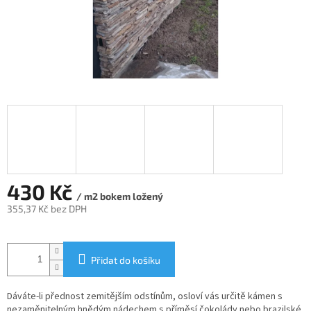
430 Kč
/ m2 bokem ložený
355,37 Kč bez DPH
Měrná
cena:
Přidat do košíku
Dáváte-li přednost zemitějším odstínům, osloví vás určitě kámen s
nezaměnitelným hnědým nádechem s příměsí čokolády nebo brazilské