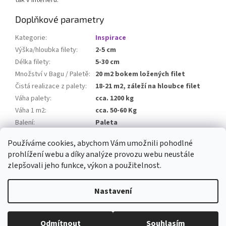
tak v interiéru.
Doplňkové parametry
Kategorie
:
Inspirace
Výška/hloubka filety
:
2-5 cm
Délka filety
:
5-30 cm
Množství v Bagu / Paletě
:
20 m2 bokem ložených filet
Čistá realizace z palety
:
18-21 m2, záleží na hloubce filet
Váha palety
:
cca. 1200 kg
Váha 1 m2
:
cca. 50-60 Kg
Balení
:
Paleta
Balné
:
0 Kč
Používáme cookies, abychom Vám umožnili pohodlné
prohlížení webu a díky analýze provozu webu neustále
Z
zlepšovali jeho funkce, výkon a použitelnost.
á
Vytvořil Shoptet
p
Nastavení
a
t
Copyright 2026
Dolfi Stone
. Všechna práva vyhrazena.
Upravit
í
Odmítnout
Souhlasím
nastavení cookies