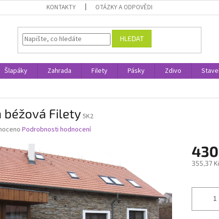
KONTAKTY
OTÁZKY A ODPOVĚDI
HLEDAT
Šlapáky
Zahrada
Filety
Pásky
Zdivo
Stave
 béžová Filety
5K2
né
noceno
Podrobnosti hodnocení
ní
430
u
355,37 K
Měrná
cena:
ek.