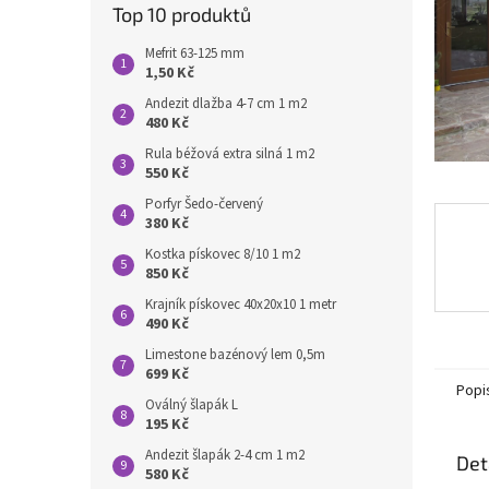
n
Top 10 produktů
e
l
Mefrit 63-125 mm
1,50 Kč
Andezit dlažba 4-7 cm 1 m2
480 Kč
Rula béžová extra silná 1 m2
550 Kč
Porfyr Šedo-červený
380 Kč
Kostka pískovec 8/10 1 m2
850 Kč
Krajník pískovec 40x20x10 1 metr
490 Kč
Limestone bazénový lem 0,5m
699 Kč
Popi
Oválný šlapák L
195 Kč
Andezit šlapák 2-4 cm 1 m2
Det
580 Kč