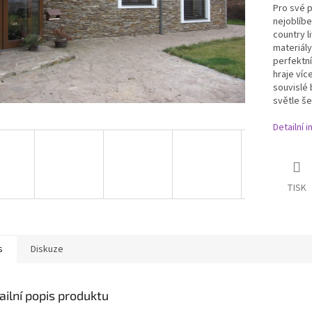
Pro své p
nejoblíbe
country l
materiály
perfektní
hraje víc
souvislé 
světle še
Detailní 
TISK
s
Diskuze
ailní popis produktu