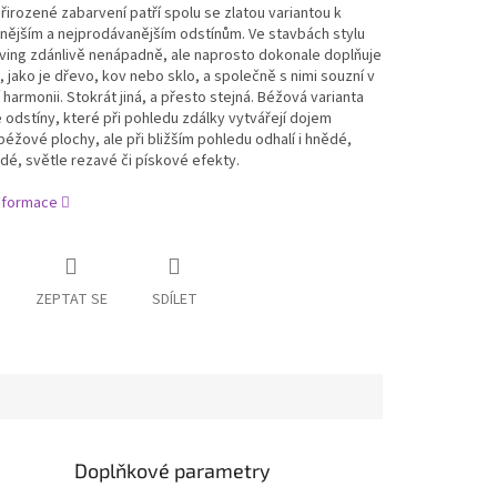
řirozené zabarvení patří spolu se zlatou variantou k
nějším a nejprodávanějším odstínům. Ve stavbách stylu
iving zdánlivě nenápadně, ale naprosto dokonale doplňuje
, jako je dřevo, kov nebo sklo, a společně s nimi souzní v
 harmonii. Stokrát jiná, a přesto stejná. Béžová varianta
e odstíny, které při pohledu zdálky vytvářejí dojem
béžové plochy, ale při bližším pohledu odhalí i hnědé,
dé, světle rezavé či pískové efekty.
informace
ZEPTAT SE
SDÍLET
Doplňkové parametry