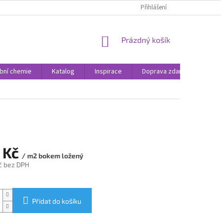
Přihlášení
NÁKUPNÍ
Prázdný košík
KOŠÍK
bní chemie
Katalog
Inspirace
Doprava zdarma
Rea
 Kč
/ m2 bokem ložený
č bez DPH
Přidat do košíku