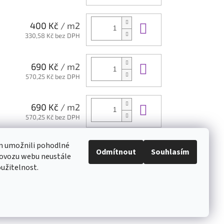
Do košíku
400 Kč
/ m2
330,58 Kč bez DPH
Do košíku
690 Kč
/ m2
570,25 Kč bez DPH
Do košíku
690 Kč
/ m2
570,25 Kč bez DPH
m umožnili pohodlné
Do košíku
1 300 Kč
/ m2
Odmítnout
Souhlasím
rovozu webu neustále
1 074,38 Kč bez DPH
oužitelnost.
Vytvořil Shoptet