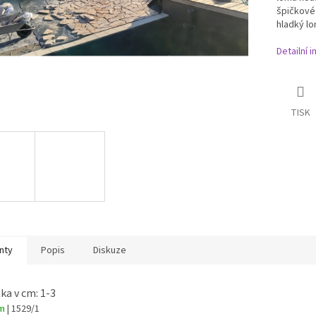
špičkové 
hladký lo
Detailní 
TISK
nty
Popis
Diskuze
ka v cm: 1-3
em
| 1529/1