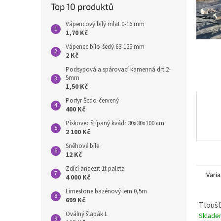
n
Top 10 produktů
e
l
Vápencový bílý mlat 0-16 mm
1,70 Kč
Vápenec bílo-šedý 63-125 mm
2 Kč
Podsypová a spárovací kamenná drť 2-
5mm
1,50 Kč
Porfyr Šedo-červený
400 Kč
Pískovec štípaný kvádr 30x30x100 cm
2 100 Kč
Sněhové bíle
12 Kč
Zdící andezit 1t paleta
Varia
4 000 Kč
Limestone bazénový lem 0,5m
699 Kč
Tloušť
Oválný šlapák L
Sklad