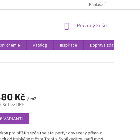
Přihlášení
NÁKUPNÍ
Prázdný košík
KOŠÍK
bní chemie
Katalog
Inspirace
Doprava zdarma
Rea
380 Kč
/ m2
5 Kč
bez DPH
E VARIANTU
nkou pro příští sezónu se stal porfyr dovezený přímo z
ek od italského města Trento. Svojí kvalitou patří mezi