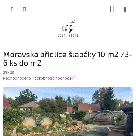
Přejít
NÁKUP
na
obsah
KOŠÍK
Moravská břidlice šlapáky 10 m2 /3-
6 ks do m2
28P29
Průměrné
Neohodnoceno
Podrobnosti hodnocení
hodnocení
produktu
je
0,0
z
5
hvězdiček.