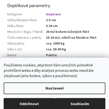
Doplňkové parametry
Kategorie
:
Inspirace
Výška/hloubka filety
:
2-5 cm
Délka filety
:
5-30 cm
Množství v Bagu / Paletě
:
20 m2 bokem ložených filet
Čistá realizace z palety
:
15-16 m2, záleží na hloubce filet
Váha palety
:
cca. 1000 kg
Váha 1 m2
:
cca. 50-60 Kg
Balení
:
Paleta
Balné
:
0 Kč
Používáme cookies, abychom Vám umožnili pohodlné
prohlížení webu a díky analýze provozu webu neustále
Z
zlepšovali jeho funkce, výkon a použitelnost.
á
Vytvořil Shoptet
p
Nastavení
a
t
Copyright 2026
Dolfi Stone
. Všechna práva vyhrazena.
Upravit
í
Odmítnout
Souhlasím
nastavení cookies