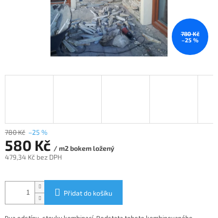
780 Kč
–25 %
780 Kč
–25 %
580 Kč
/ m2 bokem ložený
479,34 Kč bez DPH
Měrná
cena:
Přidat do košíku