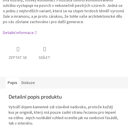
Dva odstíny, stovky kombinací. Podstata tohoto kombinovaného
odstínu vystupuje na povrch v nekonečně pestrých vzorech. Jedná se
o jednu z nejtvrdších variant, která se na stupni tvrdosti téměř vyrovná
žule a mramoru, a je proto zárukou, že tohle vaše architektonické dílo
po vás zůstane zachováno i pro další generace.
Detailní informace
ZEPTAT SE
SDÍLET
Popis
Diskuze
Detailní popis produktu
Vytváří dojem kamenné zdi stavěné nadivoko, protože každý
kus je originál, který má pouze zadní stranu řezanou pro lepení
na stěnu. Jejich rustikální vzhled oceníte jak na venkovní fasádě,
tak v interiéru.