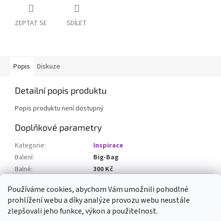
ZEPTAT SE
SDÍLET
Popis
Diskuze
Detailní popis produktu
Popis produktu není dostupný
Doplňkové parametry
Kategorie
:
Inspirace
Balení
:
Big-Bag
Balné
:
300 Kč
Množství v Bagu / Paletě
:
1200 Kg
Používáme cookies, abychom Vám umožnili pohodlné
prohlížení webu a díky analýze provozu webu neustále
Z
zlepšovali jeho funkce, výkon a použitelnost.
á