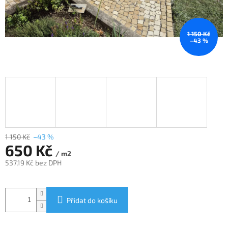
1 150 Kč
–43 %
1 150 Kč
–43 %
650 Kč
/ m2
537,19 Kč bez DPH
Měrná
cena:
Přidat do košíku