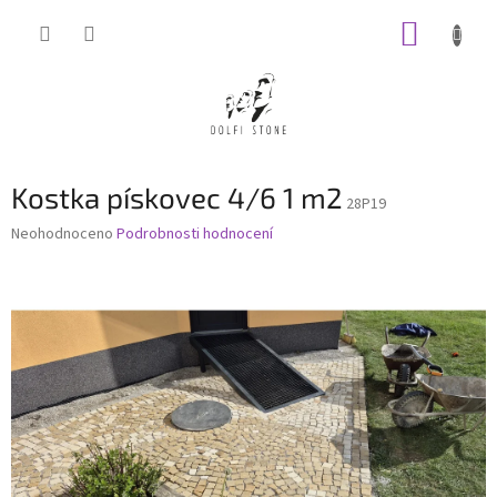
Přejít
NÁKUP
na
obsah
KOŠÍK
Kostka pískovec 4/6 1 m2
28P19
Průměrné
Neohodnoceno
Podrobnosti hodnocení
hodnocení
produktu
je
0,0
z
5
hvězdiček.