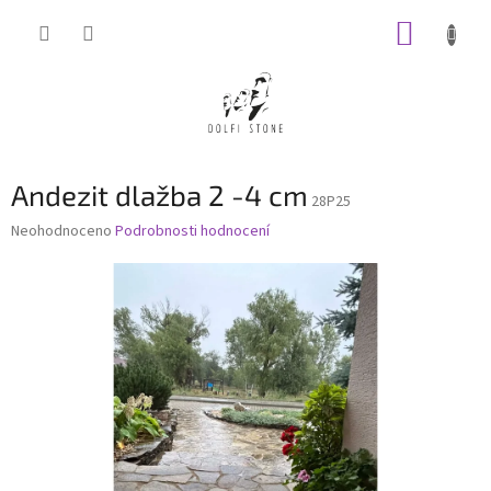
Přejít
NÁKUP
na
obsah
KOŠÍK
Andezit dlažba 2 -4 cm
28P25
Průměrné
Neohodnoceno
Podrobnosti hodnocení
hodnocení
produktu
je
0,0
z
5
hvězdiček.