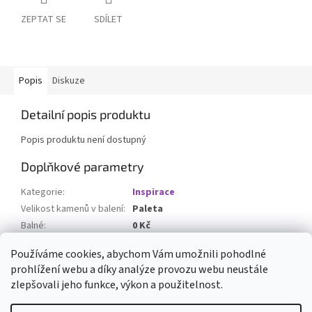
ZEPTAT SE
SDÍLET
Popis
Diskuze
Detailní popis produktu
Popis produktu není dostupný
Doplňkové parametry
Kategorie
:
Inspirace
Velikost kamenů v balení
:
Paleta
Balné
:
0 Kč
Množství v Bagu / Paletě
:
20 m2
Používáme cookies, abychom Vám umožnili pohodlné
prohlížení webu a díky analýze provozu webu neustále
Z
zlepšovali jeho funkce, výkon a použitelnost.
á
Vytvořil Shoptet