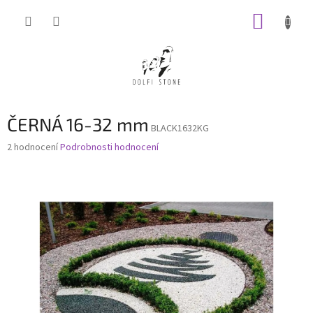
Přejít
NÁKUP
na
obsah
KOŠÍK
ČERNÁ 16-32 mm
BLACK1632KG
Průměrné
2 hodnocení
Podrobnosti hodnocení
hodnocení
produktu
je
5,0
z
5
hvězdiček.