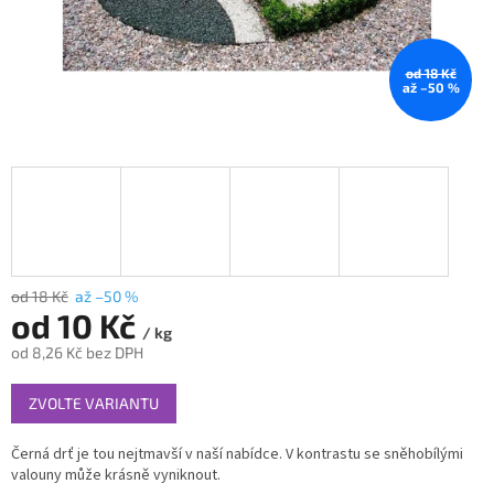
od 18 Kč
až –50 %
od 18 Kč
až –50 %
od
10 Kč
/ kg
od
8,26 Kč
bez DPH
Měrná
ZVOLTE VARIANTU
cena:
Černá drť je tou nejtmavší v naší nabídce. V kontrastu se sněhobílými
valouny může krásně vyniknout.