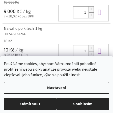
18 000 Kč
Do 
9 000 Kč
/ kg
7 438,02 Kč bez DPH
Na váhu po kilech: 1 kg
| BLACK1632KG
18 Kč
Do 
10 Kč
/ kg
8,26 Kč bez DPH
Používáme cookies, abychom Vám umožnili pohodlné
prohlížení webu a díky analýze provozu webu neustále
Z
zlepšovali jeho funkce, výkon a použitelnost.
á
Vytvořil Shoptet
p
Nastavení
a
t
Copyright 2026
Dolfi Stone
. Všechna práva vyhrazena.
Upravit
í
Odmítnout
Souhlasím
nastavení cookies