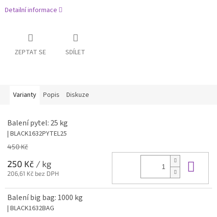
Detailní informace
ZEPTAT SE
SDÍLET
Varianty
Popis
Diskuze
Balení pytel: 25 kg
| BLACK1632PYTEL25
450 Kč
Do 
250 Kč
/ kg
206,61 Kč bez DPH
Balení big bag: 1000 kg
| BLACK1632BAG