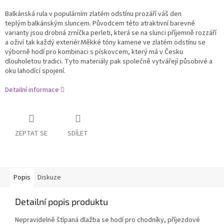
Balkánská rula v populárním zlatém odstínu prozáří váš den
teplým balkánským sluncem. Původcem této atraktivní barevné
varianty jsou drobná zrníčka perleti, která se na slunci příjemně rozzáří
a oživí tak každý exteriér.Měkké tóny kamene ve zlatém odstínu se
výborně hodí pro kombinaci s pískovcem, který má v Česku
dlouholetou tradici. Tyto materiály pak společně vytvářejí působivé a
oku lahodící spojení.
Detailní informace
ZEPTAT SE
SDÍLET
Popis
Diskuze
Detailní popis produktu
Nepravidelně štípaná dlažba se hodí pro chodníky, příjezdové