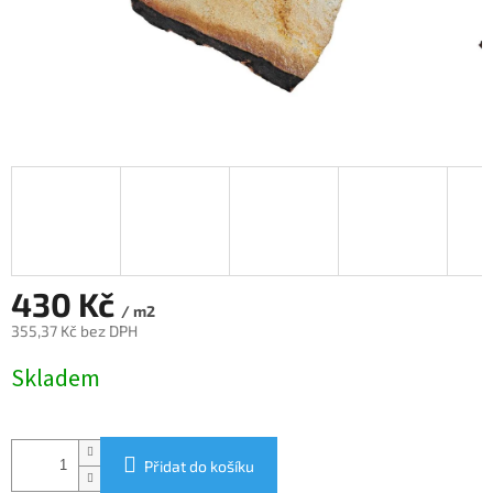
430 Kč
/ m2
355,37 Kč bez DPH
Měrná
Skladem
cena:
Přidat do košíku