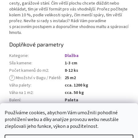
cesty, garážové stání. Čím větší plochu chcete dláždit nebo
obkládat, tím je větší formát pro vás vhodnější. Prořez počítejte
kolem 10 %, podle velikosti spáry, čím menší spáry, tím větší
prořez. Nevíte si rady s instalací? Rádi Vám poradíme
s pracovním postupem a doporučíme vhodnou maltu a spárovací
hmotu.
Doplňkové parametry
Kategorie
:
Dlažba
Síla kamene
:
1-3 cm
Počet kamenů do m2
:
8-12 ks
?
Množství v Bagu / Paletě
:
25 m2
Váha palety
:
cca. 1200 kg
Váha na 1 m2
:
cca. 50 kg
Balení
:
Paleta
Balné
:
0 Kč
Používáme cookies, abychom Vám umožnili pohodlné
prohlížení webu a díky analýze provozu webu neustále
Z
zlepšovali jeho funkce, výkon a použitelnost.
á
Vytvořil Shoptet