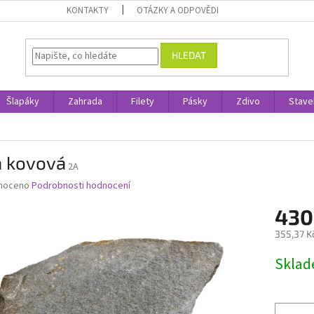
KONTAKTY
OTÁZKY A ODPOVĚDI
HLEDAT
Šlapáky
Zahrada
Filety
Pásky
Zdivo
Stave
a kovová
2A
né
noceno
Podrobnosti hodnocení
ní
430
u
355,37 K
Měrná
Skla
cena:
ek.