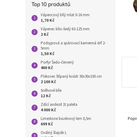
n
Top 10 produktů
e
l
Vápencový bílý mlat 0-16 mm
1,70 Kč
Vápenec bílo-šedý 63-125 mm
2 Kč
Podsypová a spárovací kamenná drť 2-
5mm
1,50 Kč
Porfyr Šedo-červený
400 Kč
Pískovec štípaný kvádr 30x30x100 cm
2 100 Kč
Sněhové bíle
12 Kč
Zdící andezit 1t paleta
4 000 Kč
Popi
Limestone bazénový lem 0,5m
699 Kč
Oválný šlapák L