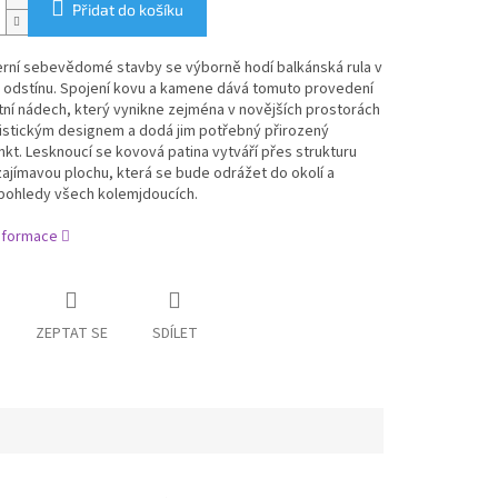
Přidat do košíku
rní sebevědomé stavby se výborně hodí balkánská rula v
odstínu. Spojení kovu a kamene dává tomuto provedení
tní nádech, který vynikne zejména v novějších prostorách
listickým designem a dodá jim potřebný přirozený
kt. Lesknoucí se kovová patina vytváří přes strukturu
jímavou plochu, která se bude odrážet do okolí a
 pohledy všech kolemjdoucích.
informace
ZEPTAT SE
SDÍLET