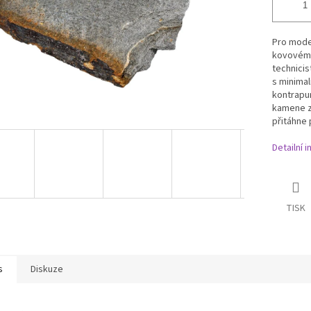
Pro mode
kovovém 
technicis
s minima
kontrapun
kamene za
přitáhne
Detailní 
TISK
s
Diskuze