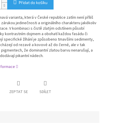
Přidat do košíku
mavá varianta, která v České republice zatím není příliš
 zárukou jedinečnosti a originálního charakteru jakékoliv
izace. V kombinaci s čistě zlatým odstínem působí
cky kontrastním dojmem a obohatí každou fasádu či
ejí specifické žíhání je způsobeno tmavšími sedimenty,
cházejí od rezavé a kovové až do černé, ale v tak
pigmentech, že dominantní zlatou barvu nenarušují, a
 dodávají pikantní nádech.
informace
ZEPTAT SE
SDÍLET