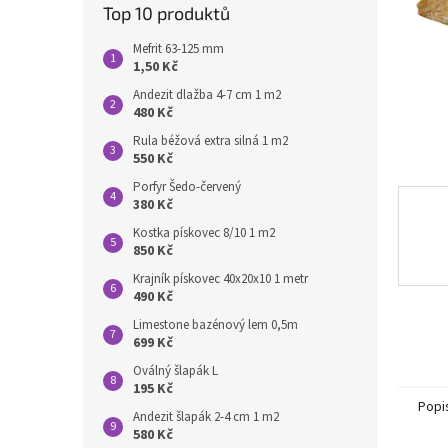
n
Top 10 produktů
e
l
Mefrit 63-125 mm
1,50 Kč
Andezit dlažba 4-7 cm 1 m2
480 Kč
Rula béžová extra silná 1 m2
550 Kč
Porfyr Šedo-červený
380 Kč
Kostka pískovec 8/10 1 m2
850 Kč
Krajník pískovec 40x20x10 1 metr
490 Kč
Limestone bazénový lem 0,5m
699 Kč
Oválný šlapák L
195 Kč
Popi
Andezit šlapák 2-4 cm 1 m2
580 Kč