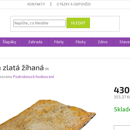
KONTAKTY
OTÁZKY A ODPOVĚDI
HLEDAT
Šlapáky
Zahrada
Filety
Pásky
Zdivo
Stave
 zlatá žíhaná
9A
né
noceno
Podrobnosti hodnocení
ní
430
u
355,37 K
Měrná
Skla
cena:
ek.