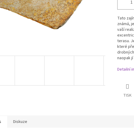
Tato zají
známá, je
vaší real
excentri
terasu. J
které pře
drobných 
naopak jí
Detailní 
TISK
s
Diskuze