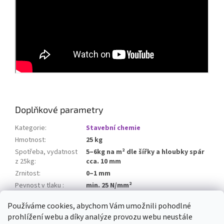
Doplňkové parametry
Kategorie
:
Stavební chemie
Hmotnost
:
25 kg
Spotřeba, vydatnost
5–6kg na m² dle šířky a hloubky spár
z 25kg
:
cca. 10 mm
Zrnitost
:
0–1 mm
Pevnost v tlaku
:
min. 25 N/mm²
Záměsová voda
:
5,5 - 6l / 25kg
Používáme cookies, abychom Vám umožnili pohodlné
prohlížení webu a díky analýze provozu webu neustále