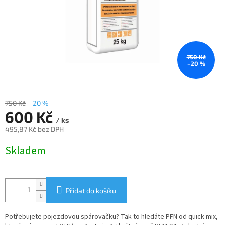
750 Kč
–20 %
750 Kč
–20 %
600 Kč
/ ks
495,87 Kč bez DPH
Měrná
Skladem
cena:
Přidat do košíku
Potřebujete pojezdovou spárovačku? Tak to hledáte PFN od quick-mix,