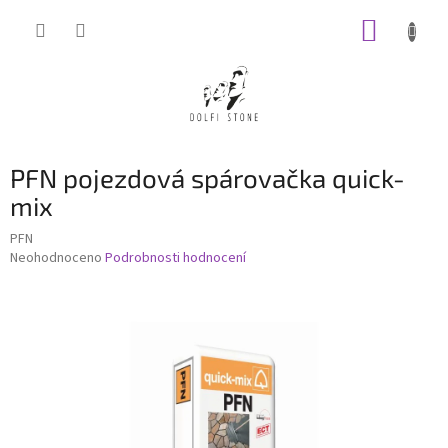
Přejít
NÁKUP
na
obsah
KOŠÍK
PFN pojezdová spárovačka quick-
mix
PFN
Průměrné
Neohodnoceno
Podrobnosti hodnocení
hodnocení
produktu
je
0,0
z
5
hvězdiček.