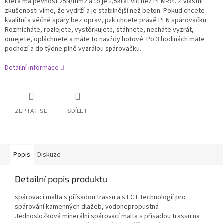
která má pevnost 25N/mm2 a to je 2,5krát víc než PFM-94. Z vlastní
zkušenosti víme, že vydrží a je stabilnější než beton. Pokud chcete
kvalitní a věčné spáry bez oprav, pak chcete právě PFN spárovačku.
Rozmícháte, rozlejete, vystěrkujete, stáhnete, necháte vyzrát,
omejete, opláchnete a máte to navždy hotové. Po 3 hodinách máte
pochozí a do týdne plně vyzrálou spárovačku.
Detailní informace
ZEPTAT SE
SDÍLET
Popis
Diskuze
Detailní popis produktu
spárovací malta s přísadou trassu a s ECT technologií pro
spárování kamenných dlažeb, vodonepropustná
Jednosložková minerální spárovací malta s přísadou trassu na