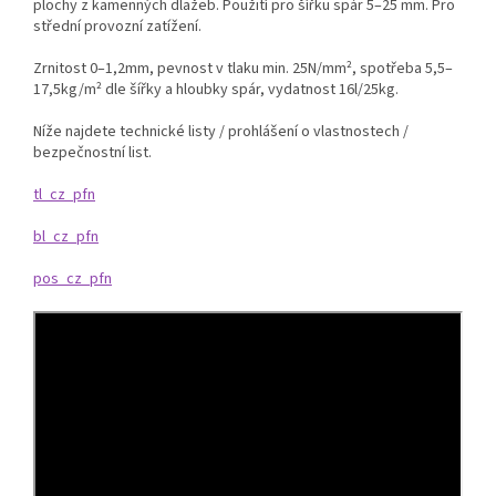
plochy z kamenných dlažeb. Použití pro šířku spár 5–25 mm. Pro
střední provozní zatížení.
Zrnitost 0–1,2mm, pevnost v tlaku min. 25N/mm², spotřeba 5,5–
17,5kg/m² dle šířky a hloubky spár, vydatnost 16l/25kg.
Níže najdete technické listy / prohlášení o vlastnostech /
bezpečnostní list.
tl_cz_pfn
bl_cz_pfn
pos_cz_pfn