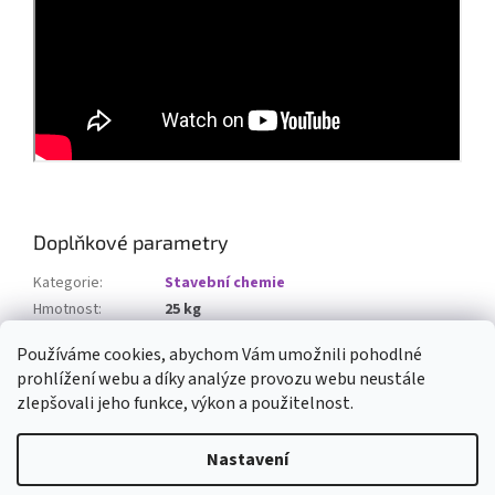
Doplňkové parametry
Kategorie
:
Stavební chemie
Hmotnost
:
25 kg
Vydatnost z 25 kg
:
5-6 m2
Používáme cookies, abychom Vám umožnili pohodlné
prohlížení webu a díky analýze provozu webu neustále
Z
zlepšovali jeho funkce, výkon a použitelnost.
á
Vytvořil Shoptet
p
Nastavení
a