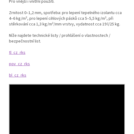
Pro vnější i vnitřní použití.
Zrnitost 0–1,2 mm, spotřeba: pro lepení tepelného izolantu cca
4–6 kg/m², pro lepení cihlových pásků cca 5–5,5 kg/m², při
stěrkování cca 1,3 kg/m²/mm vrstvy, vydatnost cca 19 l/25 kg.
Níže najdete technické listy / prohlášení o vlastnostech /
bezpečnostní list.
tl_cz_rks
pov_cz_rks
bl_cz_rks