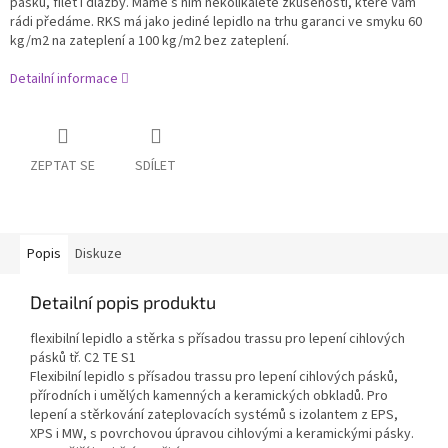
pásků, filet i dlažby. Máme s ním několikaleté zkušenosti, které Vám
rádi předáme. RKS má jako jediné lepidlo na trhu garanci ve smyku 60
kg/m2 na zateplení a 100 kg/m2 bez zateplení.
Detailní informace
ZEPTAT SE
SDÍLET
Popis
Diskuze
Detailní popis produktu
flexibilní lepidlo a stěrka s přísadou trassu pro lepení cihlových
pásků tř. C2 TE S1
Flexibilní lepidlo s přísadou trassu pro lepení cihlových pásků,
přírodních i umělých kamenných a keramických obkladů. Pro
lepení a stěrkování zateplovacích systémů s izolantem z EPS,
XPS i MW, s povrchovou úpravou cihlovými a keramickými pásky.