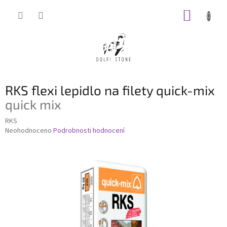
Přejít
NÁKUP
na
obsah
KOŠÍK
RKS flexi lepidlo na filety quick-mix
quick mix
RKS
Průměrné
Neohodnoceno
Podrobnosti hodnocení
hodnocení
produktu
je
0,0
z
5
hvězdiček.