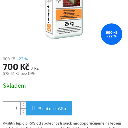
900 Kč
–22 %
900 Kč
–22 %
700 Kč
/ ks
578,51 Kč bez DPH
Měrná
Skladem
cena:
Přidat do košíku
Kvalitní lepidlo RKS od společnosti quick mix doporučujeme na lepení