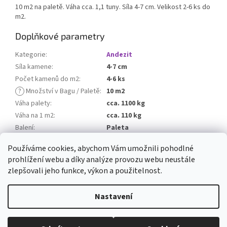
10 m2 na paletě. Váha cca. 1,1 tuny. Síla 4-7 cm. Velikost 2-6 ks do
m2.
Doplňkové parametry
Kategorie
:
Andezit
Síla kamene
:
4-7 cm
Počet kamenů do m2
:
4-6 ks
?
Množství v Bagu / Paletě
:
10 m2
Váha palety
:
cca. 1100 kg
Váha na 1 m2
:
cca. 110 kg
Balení
:
Paleta
Balné
:
0 Kč
Používáme cookies, abychom Vám umožnili pohodlné
prohlížení webu a díky analýze provozu webu neustále
Z
zlepšovali jeho funkce, výkon a použitelnost.
á
Vytvořil Shoptet
p
Nastavení
a
t
Copyright 2026
Dolfi Stone
. Všechna práva vyhrazena.
Upravit
í