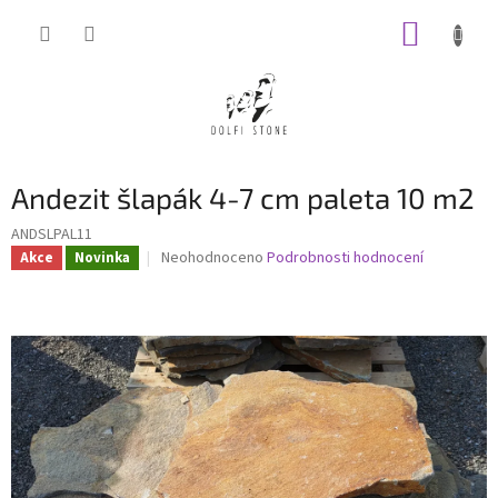
Přejít
NÁKUP
na
obsah
KOŠÍK
Andezit šlapák 4-7 cm paleta 10 m2
ANDSLPAL11
Průměrné
Neohodnoceno
Podrobnosti hodnocení
Akce
Novinka
hodnocení
produktu
je
0,0
z
5
hvězdiček.