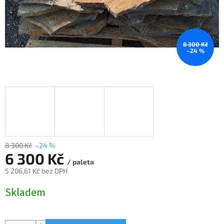
8 300 Kč
–24 %
8 300 Kč
–24 %
6 300 Kč
/ paleta
5 206,61 Kč bez DPH
Měrná
Skladem
cena: